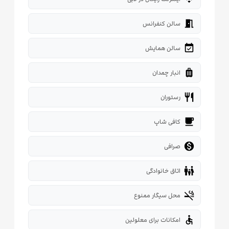
meeting_room
سالن کنفرانس
event_available
سالن همایش
luggage
انبار چمدان
restaurant
رستوران
local_cafe
کافی شاپ

صرافی
family_restroom
اتاق خانوادگی
smoke_free
محل سیگار ممنوع
accessible
امکانات برای معلولین