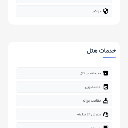
security
دزدگیر
خدمات هتل
breakfast_dining
صبحانه در اتاق
local_laundry_service
خشکشویی
cleaning_services
نظافت روزانه
support_agent
پذیرش 24 ساعته
free_breakfast
صبحانه