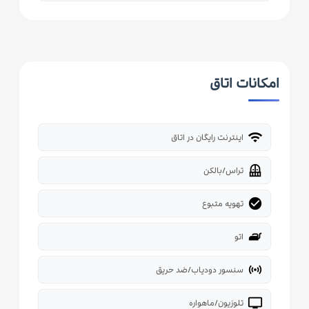
امکانات اتاق
wifi
اینترنت رایگان در اتاق
balcony
تراس/بالکن
check_circle
تهویه متبوع
iron
اتو
sensors
سنسور دودیاب/ضد حریق
tv
تلوزیون/ماهواره