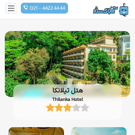
021 - 4422 44 44
هتل تیلانکا
Thilanka Hotel