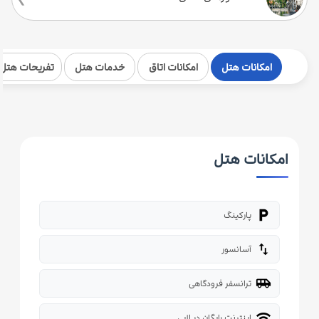
امکانات هتل
امکانات اتاق
خدمات هتل
تفریحات هتل
امکانات هتل
local_parking
پارکینگ
import_export
آسانسور
airport_shuttle
ترانسفر فرودگاهی
wifi
اینترنت رایگان در لابی