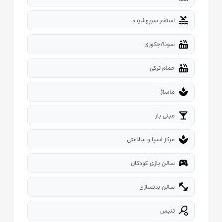
pool
استخر سرپوشیده
hot_tub
سونا/جکوزی
hot_tub
حمام ترکی
spa
ماساژ
local_bar
مینی بار
spa
مرکز اسپا و سلامتی
sports_esports
سالن بازی کودکان
fitness_center
سالن بدنسازی
sports_tennis
تنیس