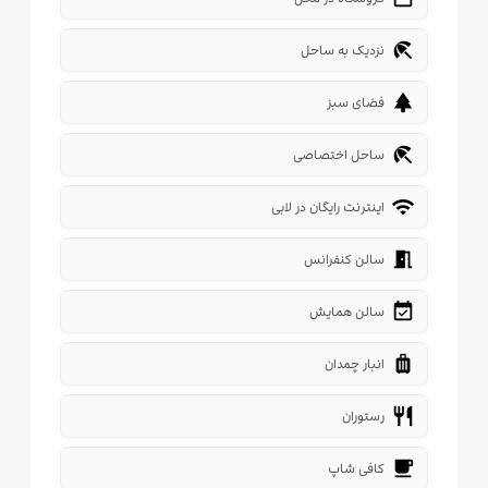
beach_access
نزدیک به ساحل
park
فضای سبز
beach_access
ساحل اختصاصی
wifi
اینترنت رایگان در لابی
meeting_room
سالن کنفرانس
event_available
سالن همایش
luggage
انبار چمدان
restaurant
رستوران
local_cafe
کافی شاپ