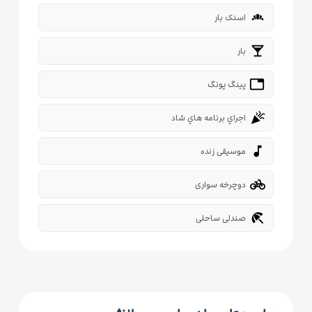
bakery_dining
اسنک بار
local_bar
بار
tabl
پینگ پونگ
celebration
اجراي برنامه هاي شاد
music_note
موسیقی زنده
pedal_bike
دوچرخه سواری
beach_access
صندلی ساحلی