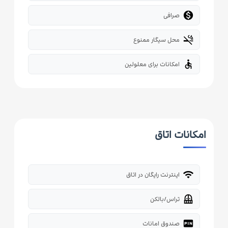

صرافی
smoke_free
محل سیگار ممنوع
accessible
امکانات برای معلولین
امکانات اتاق
wifi
اینترنت رایگان در اتاق
balcony
تراس/بالکن
fiber_pin
صندوق امانات