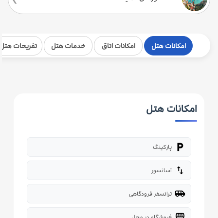
امکانات هتل
امکانات اتاق
خدمات هتل
تفریحات هتل
امکانات هتل
local_parking
پارکینگ
import_export
آسانسور
airport_shuttle
ترانسفر فرودگاهی
storefront
فروشگاه در محل