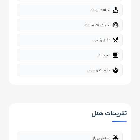
cleaning_services
نظافت روزانه
support_agent
پذیرش 24 ساعته
restaurant_menu
غذای رژیمی
free_breakfast
صبحانه
spa
خدمات زیبایی
تفریحات هتل
pool
استخر روباز