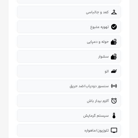
checkroom
کمد و جالباسی
check_circle
تهویه متبوع
dry
حوله و دمپایی
dry
سشوار
iron
اتو
sensors
سنسور دودیاب/ضد حریق
alarm
آلارم بیدار باش
thermostat
سیستم گرمایش
tv
تلوزیون/ماهواره