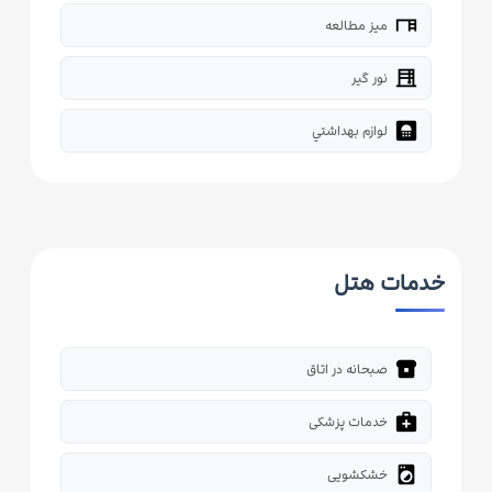
desk
میز مطالعه
blinds
نور گیر
bathroom
لوازم بهداشتي
خدمات هتل
breakfast_dining
صبحانه در اتاق
medical_services
خدمات پزشکی
local_laundry_service
خشکشویی