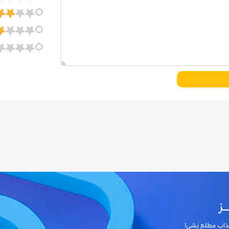
ز
 جذاب مطلع بشی!