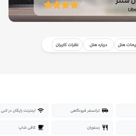
ن سنتر
Lib
یحات هتل
درباره هتل
نظرات کاربران
ترانسفر فرودگاهی
اینترنت رایگان در لابی
wifi
airport_shuttle
رستوران
کافی شاپ
local_cafe
restaurant