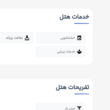
خدمات هتل
خشکشویی
نظافت روزانه
cleaning_services
local_laundry_service
خدمات زیبایی
spa
تفریحات هتل
مینی بار
local_bar