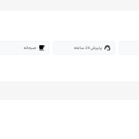
پذیرش 24 ساعته
صبحانه
free_breakfast
support_agent