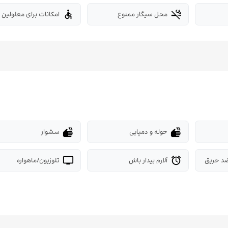
محل سیگار ممنوع
امکانات برای معلولین
accessible
smoke_free
حوله و دمپایی
سشوار
dry
dry
د حریق
آلارم بیدار باش
تلوزیون/ماهواره
tv
alarm