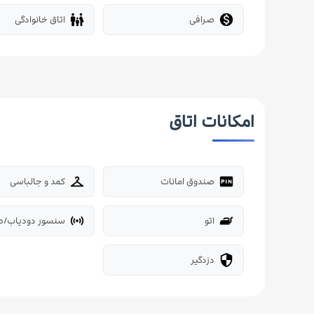
صرافی
اتاق خانوادگی
family_restroom

امکانات اتاق
صندوق امانات
کمد و جالباسی
checkroom
fiber_pin
اتو
سنسور دودیاب/ض
sensors
iron
دزدگیر
security