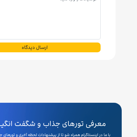
ارسال دیدگاه
معرفی تورهای جذاب و شگفت انگیـــ
با ما در اینستاگرام همراه شو تا از پیشنهادات لحظه آخری و تورهای