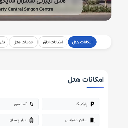
هتل لیبرتی سنترال سایگو
erty Central Saigon Centre
امکانات هتل
امکانات اتاق
خدمات هتل
تفر
امکانات هتل
پارکینگ
آسانسور
import_export
local_parking
سالن کنفرانس
انبار چمدان
luggage
meeting_room