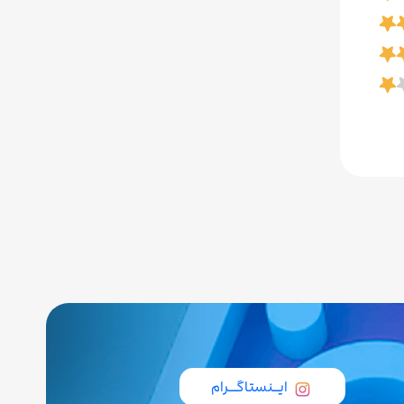
ایــنستاگـــرام