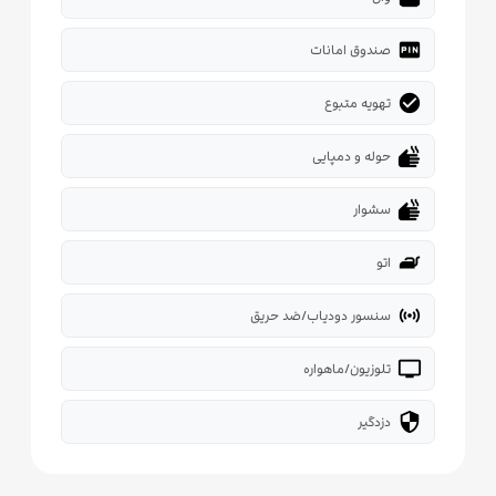
fiber_pin
صندوق امانات
check_circle
تهویه متبوع
dry
حوله و دمپایی
dry
سشوار
iron
اتو
sensors
سنسور دودیاب/ضد حریق
tv
تلوزیون/ماهواره
security
دزدگیر