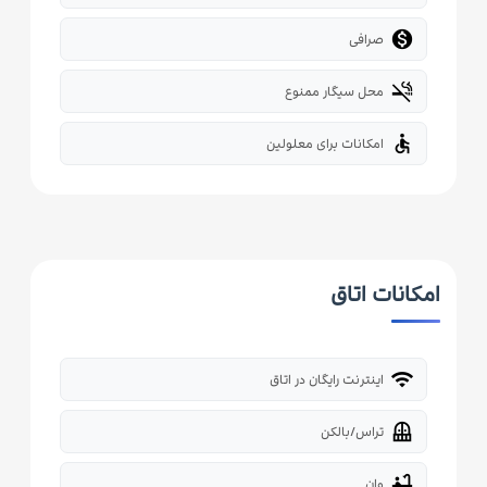

صرافی
smoke_free
محل سیگار ممنوع
accessible
امکانات برای معلولین
امکانات اتاق
wifi
اینترنت رایگان در اتاق
balcony
تراس/بالکن
bathtub
وان