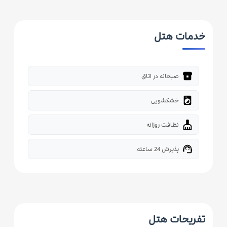
خدمات هتل
breakfast_dining
صبحانه در اتاق
local_laundry_service
خشکشویی
cleaning_services
نظافت روزانه
support_agent
پذیرش 24 ساعته
تفریحات هتل