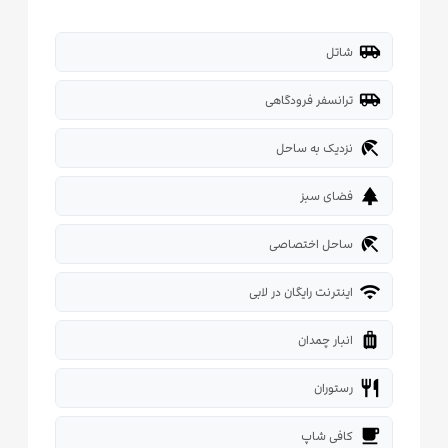
airport_shuttle
شاتل
airport_shuttle
ترانسفر فرودگاهی
beach_access
نزدیک به ساحل
park
فضای سبز
beach_access
ساحل اختصاصی
wifi
اینترنت رایگان در لابی
luggage
انبار چمدان
restaurant
رستوران
local_cafe
کافی شاپ