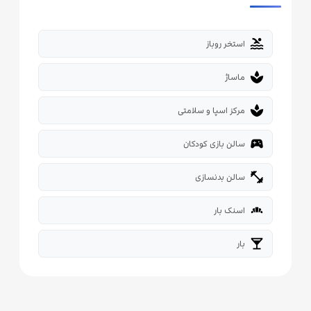
pool
استخر روباز
spa
ماساژ
spa
مرکز اسپا و سلامتی
sports_esports
سالن بازی کودکان
fitness_center
سالن بدنسازی
bakery_dining
اسنک بار
local_bar
بار