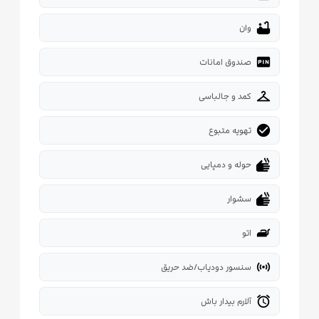
bathtub
وان
fiber_pin
صندوق امانات
checkroom
کمد و جالباسی
check_circle
تهویه متبوع
dry
حوله و دمپایی
dry
سشوار
iron
اتو
sensors
سنسور دودیاب/ضد حریق
alarm
آلارم بیدار باش