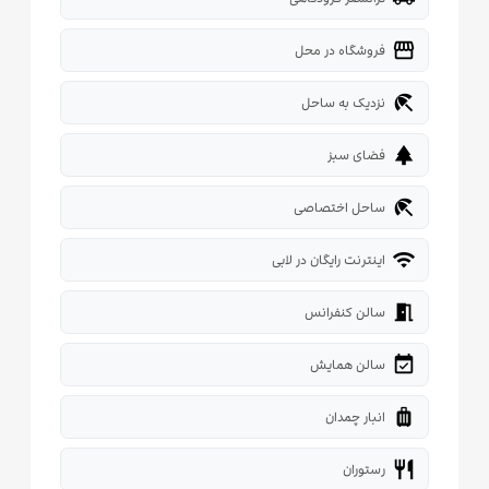
storefront
فروشگاه در محل
beach_access
نزدیک به ساحل
park
فضای سبز
beach_access
ساحل اختصاصی
wifi
اینترنت رایگان در لابی
meeting_room
سالن کنفرانس
event_available
سالن همایش
luggage
انبار چمدان
restaurant
رستوران