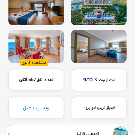
مشاهده گالری
567 اتاق
9
/10
تعداد اتاق
امتیاز بوکینگ
وبسایت هتل
امتیاز تریپ ادوایزر -
تورهای آلانیا