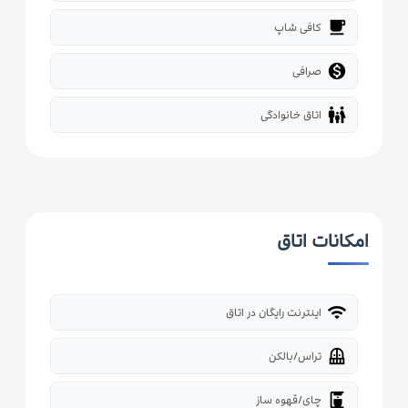
local_cafe
کافی شاپ

صرافی
family_restroom
اتاق خانوادگی
امکانات اتاق
wifi
اینترنت رایگان در اتاق
balcony
تراس/بالکن
coffee_maker
چای/قهوه ساز