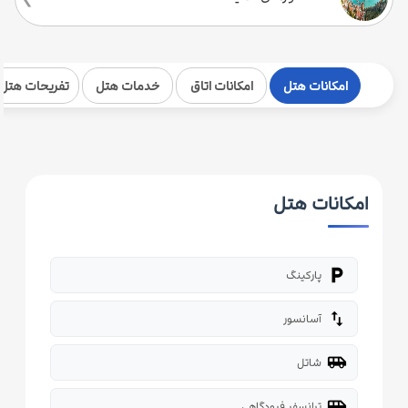
امکانات هتل
امکانات اتاق
خدمات هتل
تفریحات هتل
امکانات هتل
local_parking
پارکینگ
import_export
آسانسور
airport_shuttle
شاتل
airport_shuttle
ترانسفر فرودگاهی