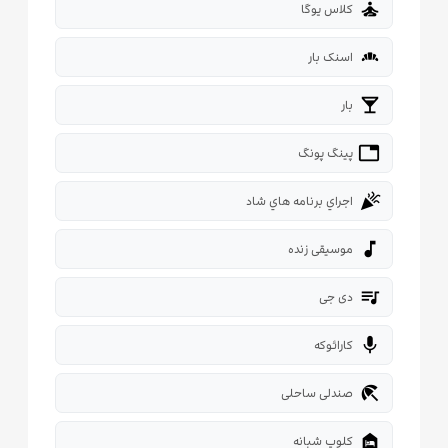
self_improvement
کلاس یوگا
bakery_dining
اسنک بار
local_bar
بار
tabl
پینگ پونگ
celebration
اجراي برنامه هاي شاد
music_note
موسیقی زنده
queue_music
دی جی
mic
کارائوکه
beach_access
صندلی ساحلی
night_shelter
کلوپ شبانه