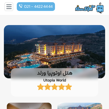
021 - 4422 44 44
هتل اوتوپیا ورلد
Utopia World