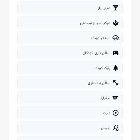
local_bar
مینی بار
spa
مرکز اسپا و سلامتی
child_care
استخر کودک
sports_esports
سالن بازی کودکان
park
پارک کودک
fitness_center
سالن بدنسازی
sport
بیلیارد

دارت
sports_tennis
تنیس