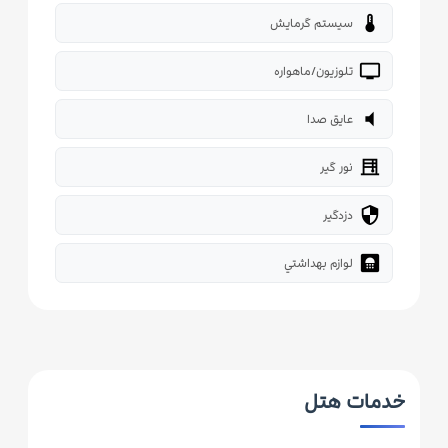
thermostat
سیستم گرمایش
tv
تلوزیون/ماهواره
volume_mute
عایق صدا
blinds
نور گیر
security
دزدگیر
bathroom
لوازم بهداشتي
خدمات هتل