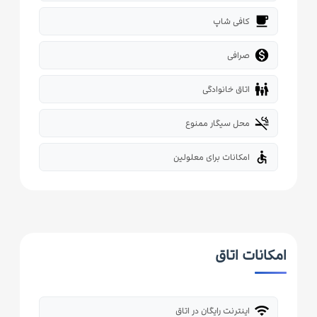
local_cafe
کافی شاپ

صرافی
family_restroom
اتاق خانوادگی
smoke_free
محل سیگار ممنوع
accessible
امکانات برای معلولین
امکانات اتاق
wifi
اینترنت رایگان در اتاق