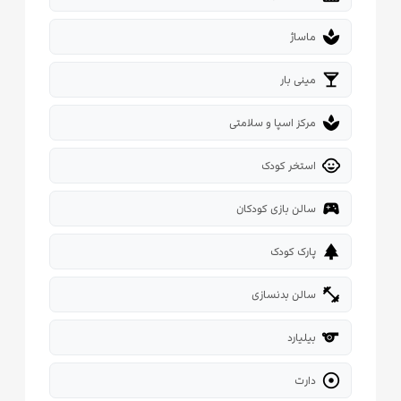
spa
ماساژ
local_bar
مینی بار
spa
مرکز اسپا و سلامتی
child_care
استخر کودک
sports_esports
سالن بازی کودکان
park
پارک کودک
fitness_center
سالن بدنسازی
sport
بیلیارد

دارت