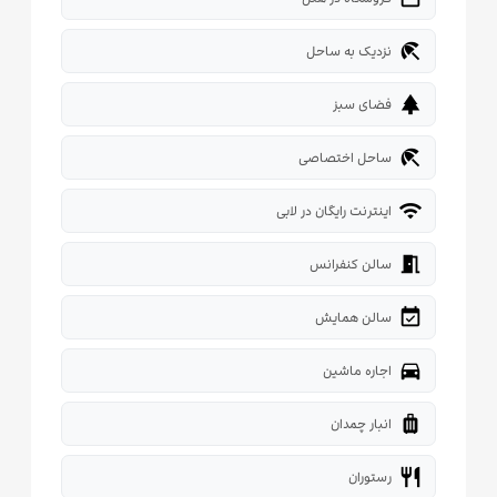
beach_access
نزدیک به ساحل
park
فضای سبز
beach_access
ساحل اختصاصی
wifi
اینترنت رایگان در لابی
meeting_room
سالن کنفرانس
event_available
سالن همایش
directions_car
اجاره ماشین
luggage
انبار چمدان
restaurant
رستوران