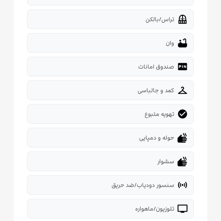
balcony
تراس/بالکن
bathtub
وان
fiber_pin
صندوق امانات
checkroom
کمد و جالباسی
check_circle
تهویه متبوع
dry
حوله و دمپایی
dry
سشوار
sensors
سنسور دودیاب/ضد حریق
tv
تلوزیون/ماهواره