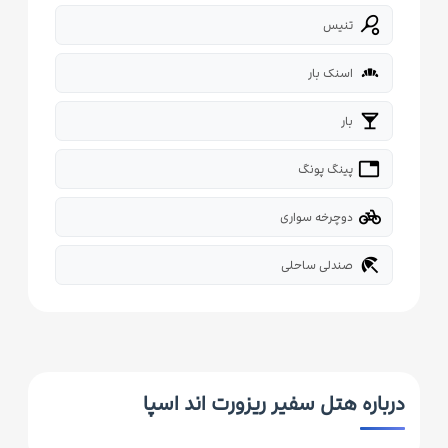
sports_tennis
تنیس
bakery_dining
اسنک بار
local_bar
بار
tabl
پینگ پونگ
pedal_bike
دوچرخه سواری
beach_access
صندلی ساحلی
درباره هتل سفیر ریزورت اند اسپا