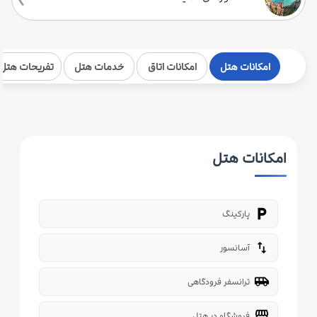
امکانات هتل
امکانات اتاق
خدمات هتل
تفریحات هتل
امکانات هتل
local_parking
پارکینگ
import_export
آسانسور
airport_shuttle
ترانسفر فرودگاهی
storefront
فروشگاه در هتل