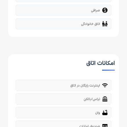

صرافی
family_restroom
اتاق خانوادگی
امکانات اتاق
wifi
اینترنت رایگان در اتاق
balcony
تراس/بالکن
bathtub
وان
fiber_pin
صندوق امانات