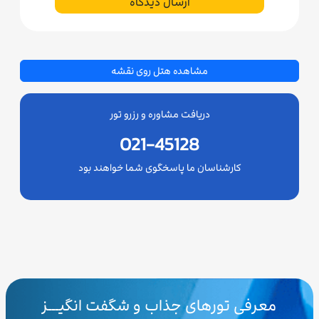
ارسال دیدگاه
مشاهده هتل روی نقشه
دریافت مشاوره و رزرو تور
021-45128
کارشناسان ما پاسخگوی شما خواهند بود
معرفی تورهای جذاب و شگفت انگیـــز