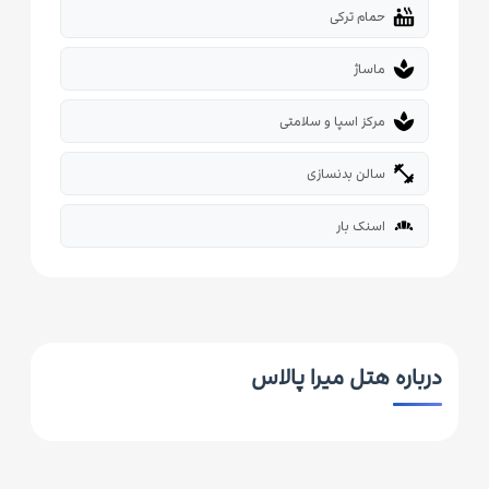
hot_tub
حمام ترکی
spa
ماساژ
spa
مرکز اسپا و سلامتی
fitness_center
سالن بدنسازی
bakery_dining
اسنک بار
درباره هتل میرا پالاس