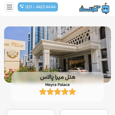
021 - 4422 44 44
هتل میرا پالاس
Meyra Palace