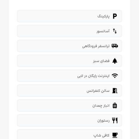
local_parking
پارکینگ
import_export
آسانسور
airport_shuttle
ترانسفر فرودگاهی
park
فضای سبز
wifi
اینترنت رایگان در لابی
meeting_room
سالن کنفرانس
luggage
انبار چمدان
restaurant
رستوران
local_cafe
کافی شاپ