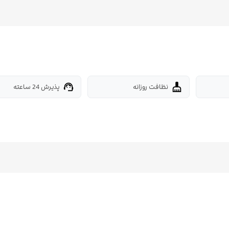
نظافت روزانه
پذیرش 24 ساعته
support_agent
cleaning_services