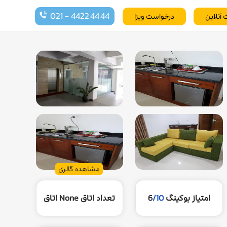
021 - 4422 44 44
 آنلاین
درخواست ویزا
مشاهده گالری
امتیاز بوکینگ
/10
6
تعداد اتاق
None اتاق