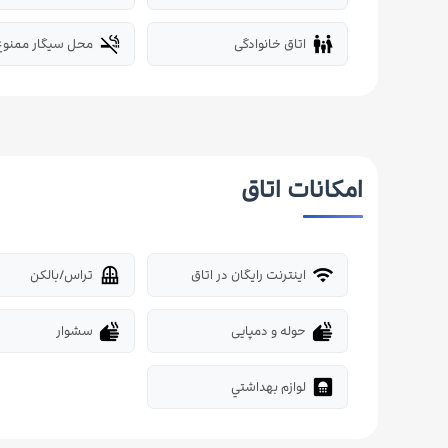
اتاق خانوادگی
محل سیگار ممنوع
smoke_free
family_restroom
امکانات اتاق
اینترنت رایگان در اتاق
تراس/بالکن
balcony
wifi
حوله و دمپایی
سشوار
dry
dry
لوازم بهداشتي
bathroom