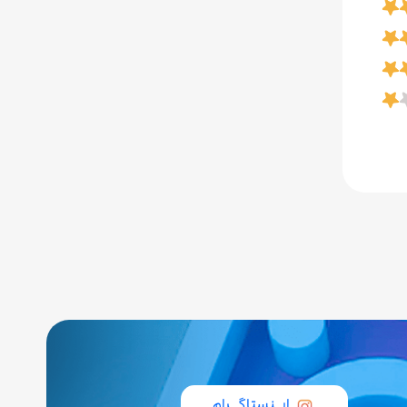
ایــنستاگـــرام