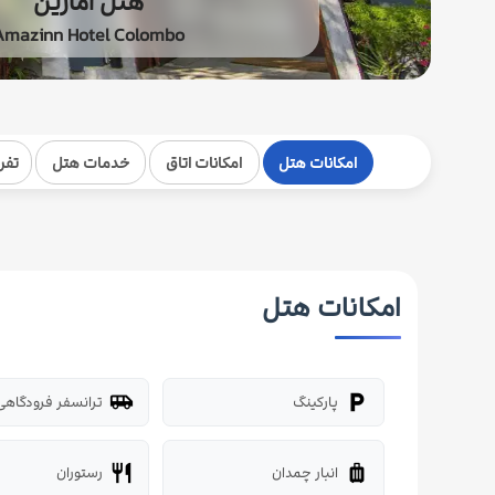
هتل آمازین
Amazinn Hotel Colombo
امکانات هتل
امکانات اتاق
خدمات هتل
تفر
امکانات هتل
پارکینگ
ترانسفر فرودگاهی
airport_shuttle
local_parking
انبار چمدان
رستوران
restaurant
luggage