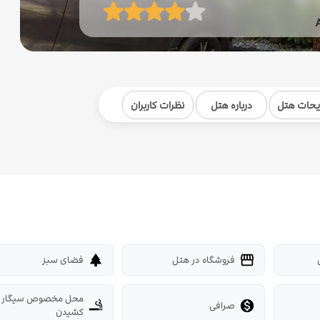
یحات هتل
درباره هتل
نظرات کاربران
فروشگاه در هتل
فضای سبز
park
storefront
محل مخصوص سیگار
صرافی
smoking_rooms

کشیدن