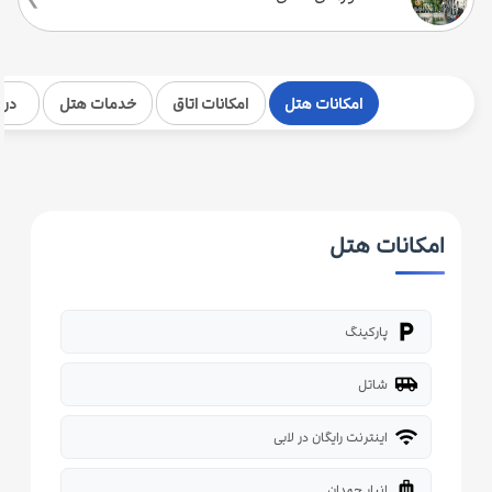
امکانات هتل
امکانات اتاق
خدمات هتل
درب
امکانات هتل
local_parking
پارکینگ
airport_shuttle
شاتل
wifi
اینترنت رایگان در لابی
luggage
انبار چمدان