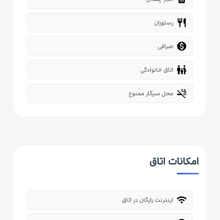
restaurant
رستوران

صرافی
family_restroom
اتاق خانوادگی
smoke_free
محل سیگار ممنوع
امکانات اتاق
wifi
اینترنت رایگان در اتاق