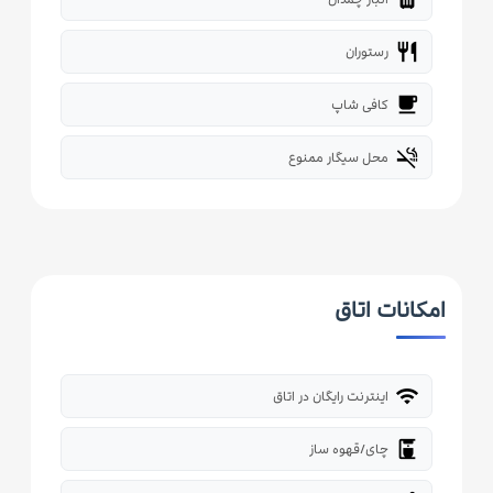
restaurant
رستوران
local_cafe
کافی شاپ
smoke_free
محل سیگار ممنوع
امکانات اتاق
wifi
اینترنت رایگان در اتاق
coffee_maker
چای/قهوه ساز