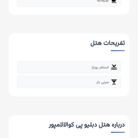
free_breakfast
صبحانه
تفریحات هتل
pool
استخر روباز
local_bar
مینی بار
درباره هتل دبلیو پی کوالالامپور