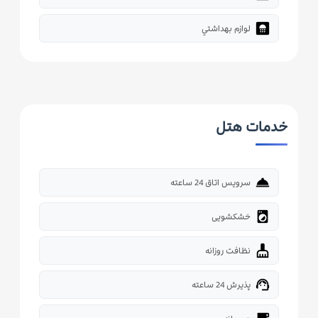
bathroom
لوازم بهداشتي
خدمات هتل
room_service
سرویس اتاق 24 ساعته
local_laundry_service
خشکشویی
cleaning_services
نظافت روزانه
support_agent
پذیرش 24 ساعته