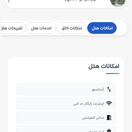
امکانات هتل
امکانات اتاق
خدمات هتل
تفریحات هتل
امکانات هتل
import_export
آسانسور
wifi
اینترنت رایگان در لابی
meeting_room
سالن کنفرانس
luggage
انبار چمدان