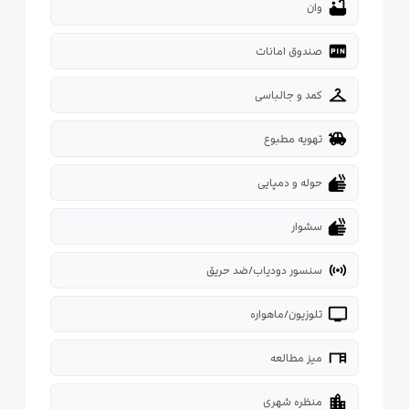
bathtub
وان
fiber_pin
صندوق امانات
checkroom
کمد و جالباسی
toys
تهویه مطبوع
dry
حوله و دمپایی
dry
سشوار
sensors
سنسور دودیاب/ضد حریق
tv
تلوزیون/ماهواره
desk
میز مطالعه
location_city
منظره شهری