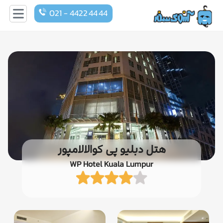
021 - 4422 44 44
هتل دبلیو پی کوالالامپور
WP Hotel Kuala Lumpur