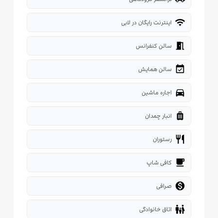
wifi
اینترنت رایگان در لابی
meeting_room
سالن کنفرانس
event_available
سالن همایش
directions_car
اجاره ماشین
luggage
انبار چمدان
restaurant
رستوران
local_cafe
کافی شاپ

صرافی
family_restroom
اتاق خانوادگی