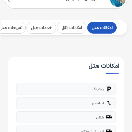
امکانات هتل
امکانات اتاق
خدمات هتل
تفریحات هتل
امکانات هتل
local_parking
پارکینگ
import_export
آسانسور
airport_shuttle
شاتل
airport_shuttle
ترانسفر فرودگاهی