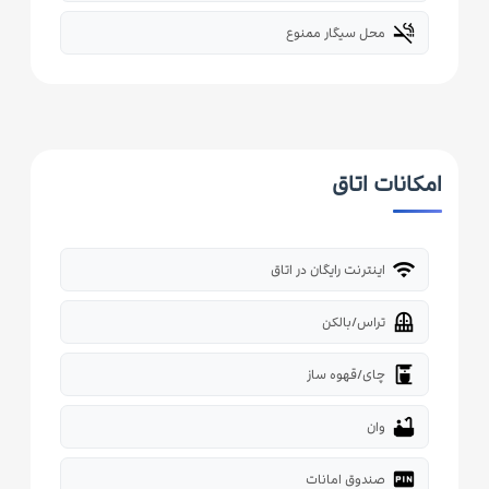
smoke_free
محل سیگار ممنوع
امکانات اتاق
wifi
اینترنت رایگان در اتاق
balcony
تراس/بالکن
coffee_maker
چای/قهوه ساز
bathtub
وان
fiber_pin
صندوق امانات