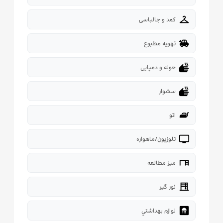
checkroom
کمد و جالباسی
toys
تهویه مطبوع
dry
حوله و دمپایی
dry
سشوار
iron
اتو
tv
تلوزیون/ماهواره
desk
میز مطالعه
blinds
نور گیر
bathroom
لوازم بهداشتي