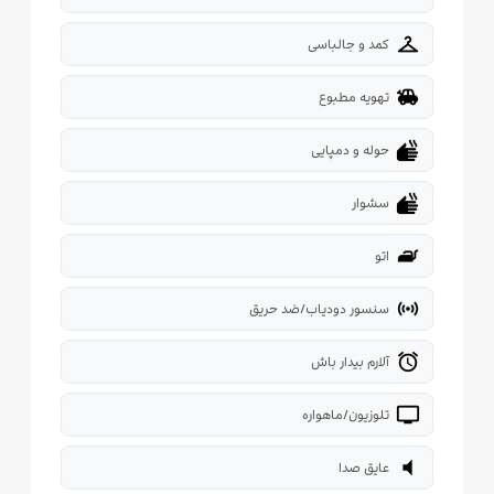
checkroom
کمد و جالباسی
toys
تهویه مطبوع
dry
حوله و دمپایی
dry
سشوار
iron
اتو
sensors
سنسور دودیاب/ضد حریق
alarm
آلارم بیدار باش
tv
تلوزیون/ماهواره
volume_mute
عایق صدا