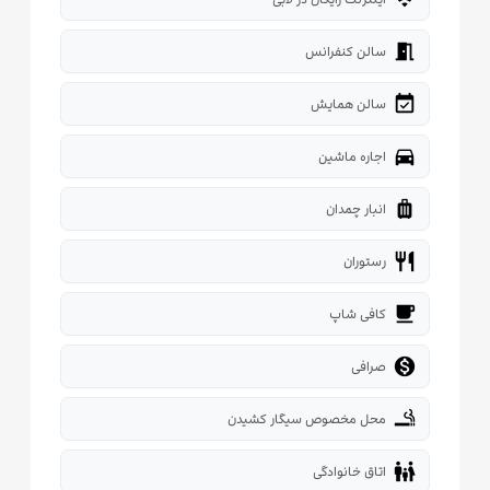
meeting_room
سالن کنفرانس
event_available
سالن همایش
directions_car
اجاره ماشین
luggage
انبار چمدان
restaurant
رستوران
local_cafe
کافی شاپ

صرافی
smoking_rooms
محل مخصوص سیگار کشیدن
family_restroom
اتاق خانوادگی