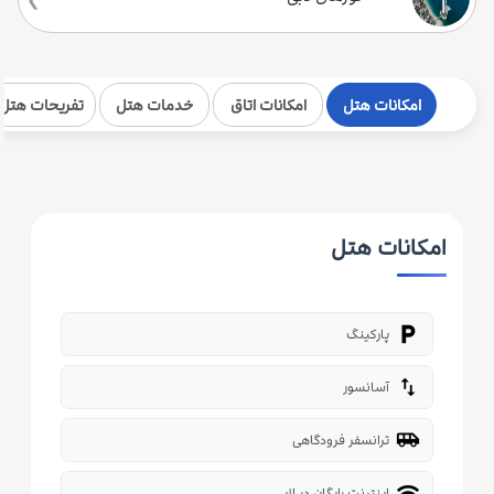
امکانات هتل
امکانات اتاق
خدمات هتل
تفریحات هتل
امکانات هتل
local_parking
پارکینگ
import_export
آسانسور
airport_shuttle
ترانسفر فرودگاهی
wifi
اینترنت رایگان در لابی