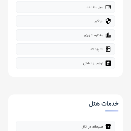
desk
میز مطالعه
security
دزدگیر
location_city
منظره شهری
kitchen
آشپزخانه
bathroom
لوازم بهداشتي
خدمات هتل
breakfast_dining
صبحانه در اتاق