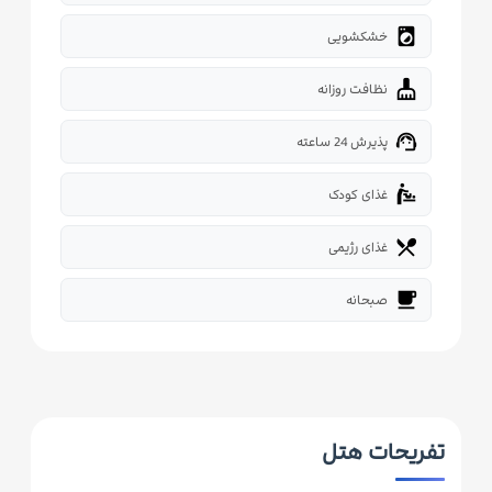
local_laundry_service
خشکشویی
cleaning_services
نظافت روزانه
support_agent
پذیرش 24 ساعته
baby_changing_station
غذای کودک
restaurant_menu
غذای رژیمی
free_breakfast
صبحانه
تفریحات هتل