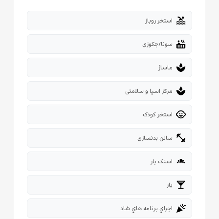
pool
استخر روباز
hot_tub
سونا/جکوزی
spa
ماساژ
spa
مرکز اسپا و سلامتی
child_care
استخر کودک
fitness_center
سالن بدنسازی
bakery_dining
اسنک بار
local_bar
بار
celebration
اجراي برنامه هاي شاد