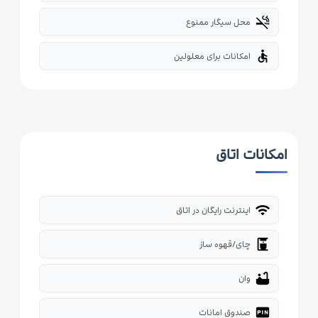
smoke_free
محل سیگار ممنوع
accessible
امکانات برای معلولین
امکانات اتاق
wifi
اینترنت رایگان در اتاق
coffee_maker
چای/قهوه ساز
bathtub
وان
fiber_pin
صندوق امانات