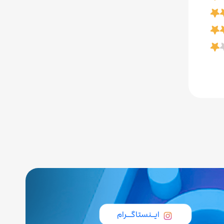
ایــنستاگـــرام