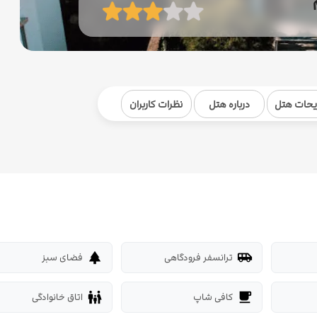
یحات هتل
درباره هتل
نظرات کاربران
ترانسفر فرودگاهی
فضای سبز
park
airport_shuttle
کافی شاپ
اتاق خانوادگی
family_restroom
local_cafe