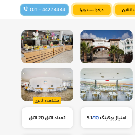
021 - 4422 44 44
 آنلاین
درخواست ویزا
مشاهده گالری
امتیاز بوکینگ
/10
5.1
تعداد اتاق
20 اتاق