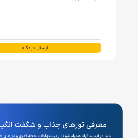
ارسال دیدگاه
معرفی تورهای جذاب و شگفت انگیـــ
با ما در اینستاگرام همراه شو تا از پیشنهادات لحظه آخری و تورهای