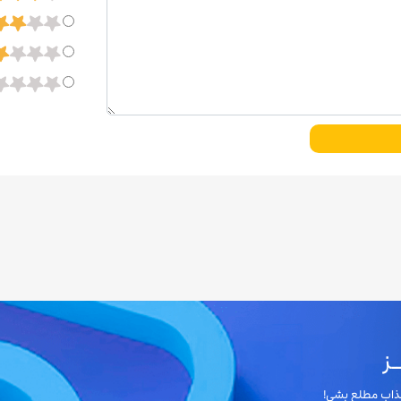
ز
 جذاب مطلع بشی!