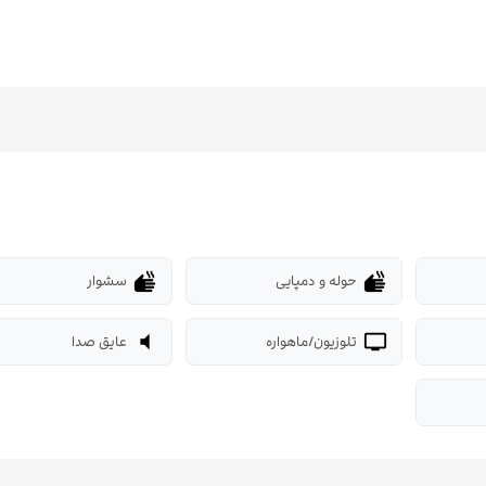
حوله و دمپایی
سشوار
dry
dry
تلوزیون/ماهواره
عایق صدا
volume_mute
tv