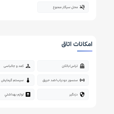
محل سیگار ممنوع
smoke_free
امکانات اتاق
تراس/بالکن
کمد و جالباسی
checkroom
balcony
سنسور دودیاب/ضد حریق
سیستم گرمایش
thermostat
sensors
دزدگیر
لوازم بهداشتي
bathroom
security