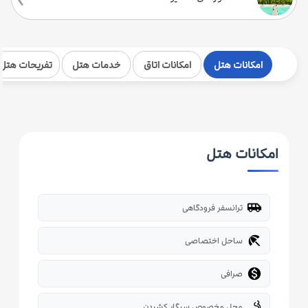
امکانات هتل
امکانات اتاق
خدمات هتل
تفریحات هتل
امکانات هتل
airport_shuttle
ترانسفر فرودگاهی
beach_access
ساحل اختصاصی

صرافی
smoking_rooms
محل مخصوص سیگار کشیدن