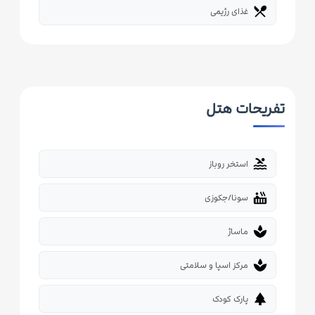
restaurant_menu
غذای رژیمی
تفریحات هتل
pool
استخر روباز
hot_tub
سونا/جکوزی
spa
ماساژ
spa
مرکز اسپا و سلامتی
park
پارک کودک