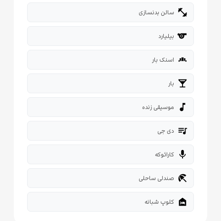
fitness_center
سالن بدنسازی
sport
بیلیارد
bakery_dining
اسنک بار
local_bar
بار
music_note
موسیقی زنده
queue_music
دی جی
mic
کارائوکه
beach_access
صندلی ساحلی
night_shelter
کلوپ شبانه