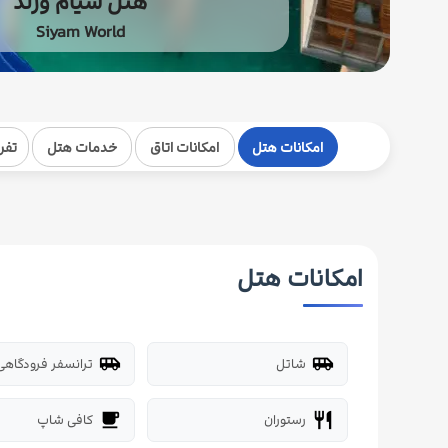
هتل سیام ورلد
Siyam World
امکانات هتل
امکانات اتاق
خدمات هتل
تفر
امکانات هتل
شاتل
ترانسفر فرودگاهی
airport_shuttle
airport_shuttle
رستوران
کافی شاپ
local_cafe
restaurant