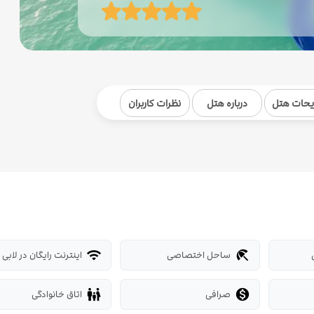
یحات هتل
درباره هتل
نظرات کاربران
ساحل اختصاصی
اینترنت رایگان در لابی
wifi
beach_access
صرافی
اتاق خانوادگی
family_restroom
