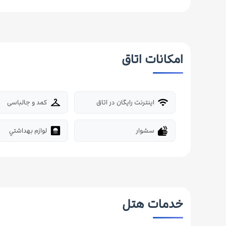
امکانات اتاق
اینترنت رایگان در اتاق
کمد و جالباسی
checkroom
wifi
سشوار
لوازم بهداشتي
bathroom
dry
خدمات هتل