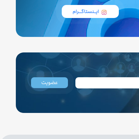
ایــنستاگـــرام
عضویت