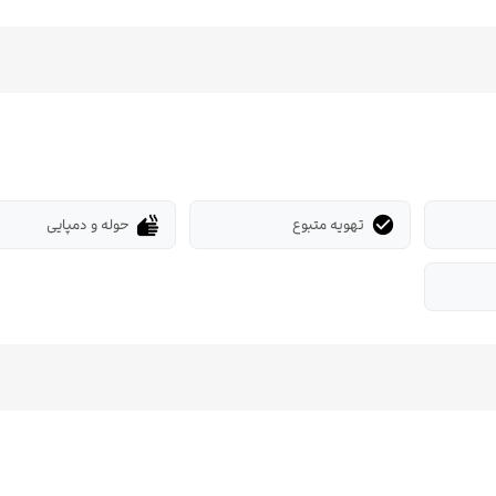
تهویه متبوع
حوله و دمپایی
dry
check_circle