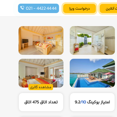
021 - 4422 44 44
 آنلاین
درخواست ویزا
مشاهده گالری
امتیاز بوکینگ
/10
9.2
تعداد اتاق
475 اتاق