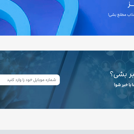
ز
 جذاب مطلع بشی!
بر بشی؟
 با خبر شو!