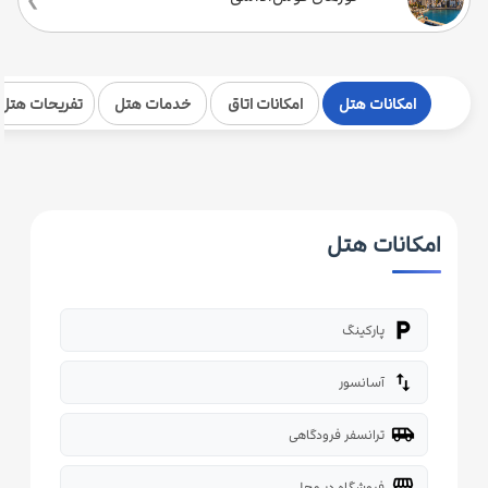
امکانات هتل
امکانات اتاق
خدمات هتل
تفریحات هتل
امکانات هتل
local_parking
پارکینگ
import_export
آسانسور
airport_shuttle
ترانسفر فرودگاهی
storefront
فروشگاه در محل