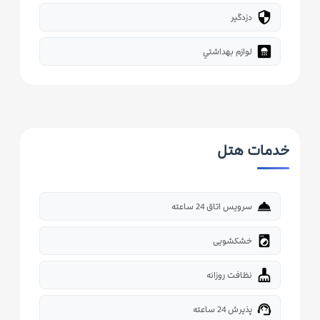
security
دزدگیر
bathroom
لوازم بهداشتي
خدمات هتل
room_service
سرویس اتاق 24 ساعته
local_laundry_service
خشکشویی
cleaning_services
نظافت روزانه
support_agent
پذیرش 24 ساعته