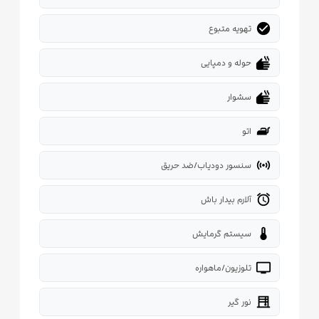
check_circle
تهویه متبوع
dry
حوله و دمپایی
dry
سشوار
iron
اتو
sensors
سنسور دودیاب/ضد حریق
alarm
آلارم بیدار باش
thermostat
سیستم گرمایش
tv
تلوزیون/ماهواره
blinds
نور گیر