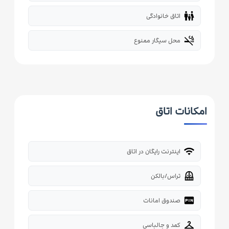
family_restroom
اتاق خانوادگی
smoke_free
محل سیگار ممنوع
امکانات اتاق
wifi
اینترنت رایگان در اتاق
balcony
تراس/بالکن
fiber_pin
صندوق امانات
checkroom
کمد و جالباسی