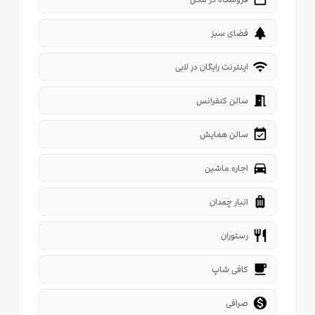
park
فضای سبز
wifi
اینترنت رایگان در لابی
meeting_room
سالن کنفرانس
event_available
سالن همایش
directions_car
اجاره ماشین
luggage
انبار چمدان
restaurant
رستوران
local_cafe
کافی شاپ

صرافی