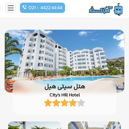
021 - 4422 44 44
هتل سیتی هیل
City's Hill Hotel