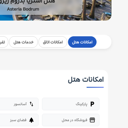
هتل آستریا بدروم ریز
Asteria Bodrum
امکانات هتل
امکانات اتاق
خدمات هتل
تفر
امکانات هتل
پارکینگ
آسانسور
import_export
local_parking
فروشگاه در محل
فضای سبز
park
storefront