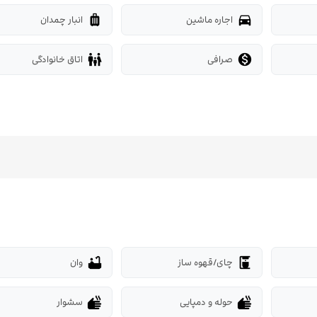
اجاره ماشین
انبار چمدان
luggage
directions_car
صرافی
اتاق خانوادگی
family_restroom

چای/قهوه ساز
وان
bathtub
coffee_maker
حوله و دمپایی
سشوار
dry
dry