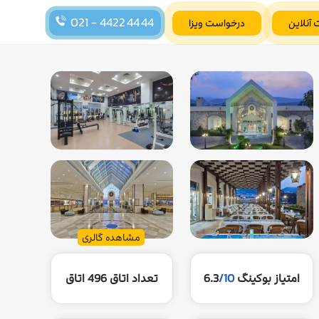
021 - 4422 44 44
 آنلاین
درخواست ویزا
مشاهده گالری
امتیاز بوکینگ
/10
6.3
تعداد اتاق
496 اتاق