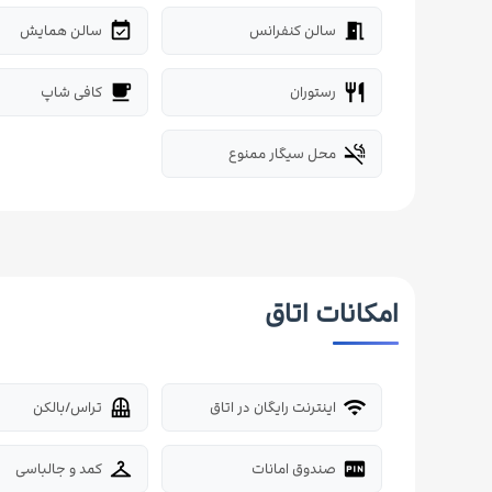
سالن کنفرانس
سالن همایش
event_available
meeting_room
رستوران
کافی شاپ
local_cafe
restaurant
محل سیگار ممنوع
smoke_free
امکانات اتاق
اینترنت رایگان در اتاق
تراس/بالکن
balcony
wifi
صندوق امانات
کمد و جالباسی
checkroom
fiber_pin