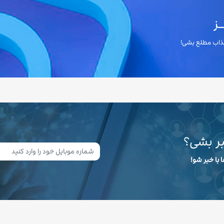
ز
 جذاب مطلع بشی!
بر بشی؟
 با خبر شو!