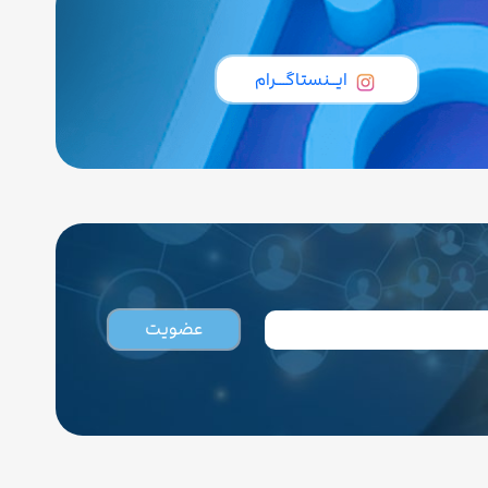
ایــنستاگـــرام
عضویت