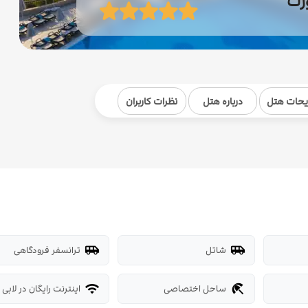
ورت
یحات هتل
درباره هتل
نظرات کاربران
شاتل
ترانسفر فرودگاهی
airport_shuttle
airport_shuttle
ساحل اختصاصی
اینترنت رایگان در لابی
wifi
beach_access