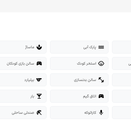
پارک آبی
ماساژ
spa
water
ی
استخر کودک
سالن بازی کودکان
sports_esports
child_care
سالن بدنسازی
بیلیارد
sports_billiards
fitness_center
اتاق گیم
بار
local_bar
sports_esports
کارائوکه
صندلی ساحلی
beach_access
mic