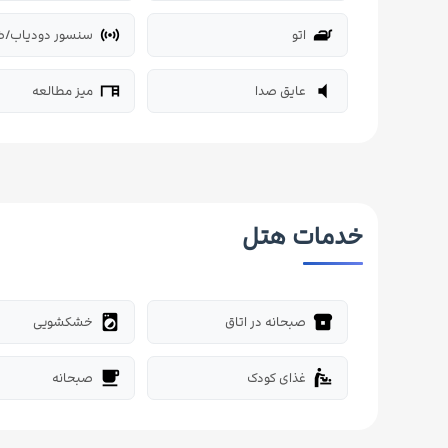
اتو
سنسور دودیاب/ض
sensors
iron
عایق صدا
میز مطالعه
desk
volume_mute
خدمات هتل
صبحانه در اتاق
خشکشویی
local_laundry_service
breakfast_dining
غذای کودک
صبحانه
free_breakfast
baby_changing_station