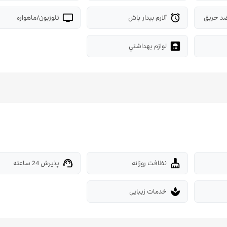
د حریق
آلارم بیدار باش
تلوزیون/ماهواره
tv
alarm
لوازم بهداشتي
bathroom
نظافت روزانه
پذیرش 24 ساعته
support_agent
cleaning_services
خدمات زیبایی
spa