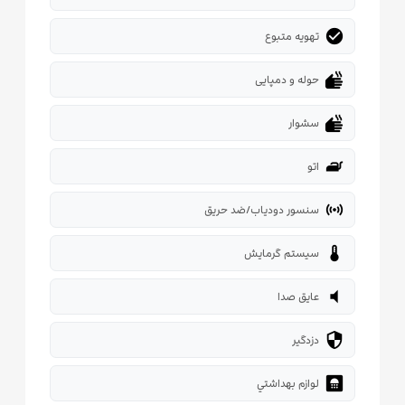
check_circle
تهویه متبوع
dry
حوله و دمپایی
dry
سشوار
iron
اتو
sensors
سنسور دودیاب/ضد حریق
thermostat
سیستم گرمایش
volume_mute
عایق صدا
security
دزدگیر
bathroom
لوازم بهداشتي