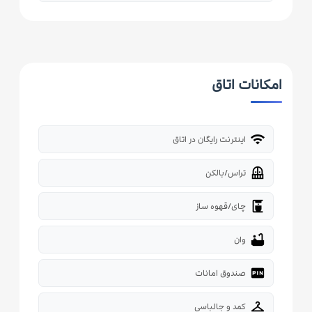
امکانات اتاق
wifi
اینترنت رایگان در اتاق
balcony
تراس/بالکن
coffee_maker
چای/قهوه ساز
bathtub
وان
fiber_pin
صندوق امانات
checkroom
کمد و جالباسی