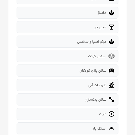
spa
ماساژ
local_bar
مینی بار
spa
مرکز اسپا و سلامتی
child_care
استخر کودک
sports_esports
سالن بازی کودکان

تفريحات آبي
fitness_center
سالن بدنسازی

دارت
bakery_dining
اسنک بار