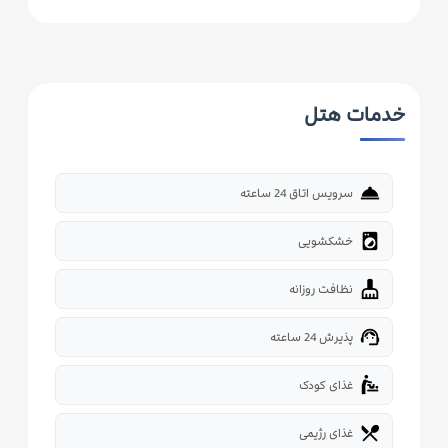
خدمات هتل
room_service
سرویس اتاق 24 ساعته
local_laundry_service
خشکشویی
cleaning_services
نظافت روزانه
support_agent
پذیرش 24 ساعته
baby_changing_station
غذای کودک
restaurant_menu
غذای رژیمی