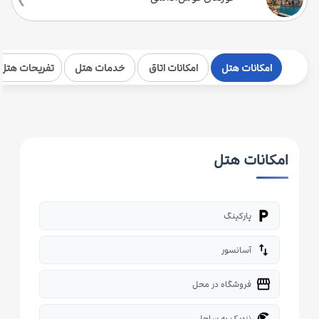
امکانات هتل
امکانات اتاق
خدمات هتل
تفریحات هتل
امکانات هتل
local_parking
پارکینگ
import_export
آسانسور
storefront
فروشگاه در محل
beach_access
نزدیک به ساحل