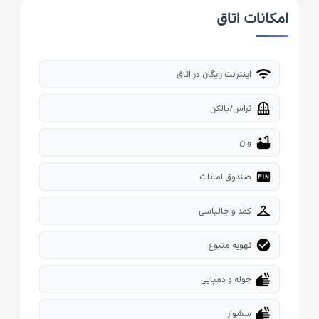
امکانات اتاق
wifi
اینترنت رایگان در اتاق
balcony
تراس/بالکن
bathtub
وان
fiber_pin
صندوق امانات
checkroom
کمد و جالباسی
check_circle
تهویه متبوع
dry
حوله و دمپایی
dry
سشوار