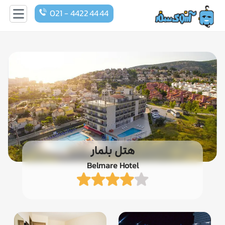
021 - 4422 44 44
هتل بلمار
Belmare Hotel