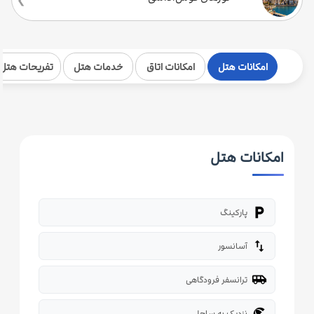
امکانات هتل
امکانات اتاق
خدمات هتل
تفریحات هتل
امکانات هتل
local_parking
پارکینگ
import_export
آسانسور
airport_shuttle
ترانسفر فرودگاهی
beach_access
نزدیک به ساحل