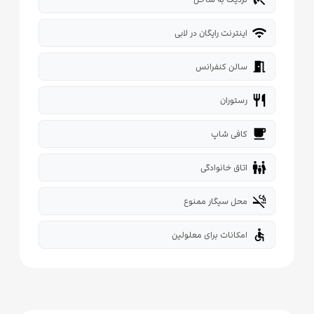
wifi
اینترنت رایگان در لابی
meeting_room
سالن کنفرانس
restaurant
رستوران
local_cafe
کافی شاپ
family_restroom
اتاق خانوادگی
smoke_free
محل سیگار ممنوع
accessible
امکانات برای معلولین