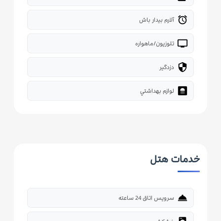
alarm
آلارم بیدار باش
tv
تلوزیون/ماهواره
security
دزدگیر
bathroom
لوازم بهداشتي
خدمات هتل
room_service
سرویس اتاق 24 ساعته