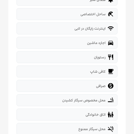
beach_access
ساحل اختصاصی
wifi
اینترنت رایگان در لابی
directions_car
اجاره ماشین
restaurant
رستوران
local_cafe
کافی شاپ

صرافی
smoking_rooms
محل مخصوص سیگار کشیدن
family_restroom
اتاق خانوادگی
smoke_free
محل سیگار ممنوع