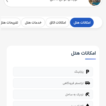
امکانات هتل
امکانات اتاق
خدمات هتل
تفریحات هتل
امکانات هتل
local_parking
پارکینگ
airport_shuttle
ترانسفر فرودگاهی
beach_access
نزدیک به ساحل
park
فضای سبز