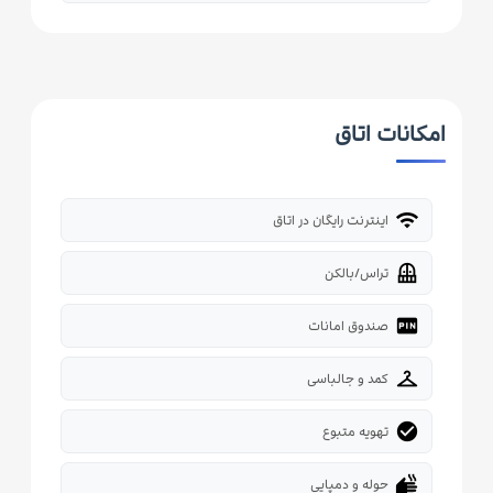
امکانات اتاق
wifi
اینترنت رایگان در اتاق
balcony
تراس/بالکن
fiber_pin
صندوق امانات
checkroom
کمد و جالباسی
check_circle
تهویه متبوع
dry
حوله و دمپایی