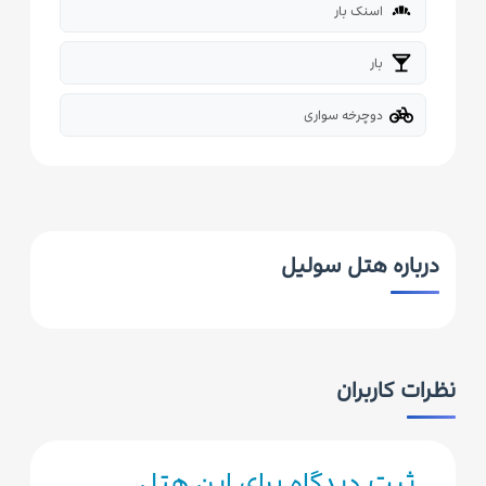
bakery_dining
اسنک بار
local_bar
بار
pedal_bike
دوچرخه سواری
درباره هتل سولیل
نظرات کاربران
ثبت دیدگاه برای این هتل