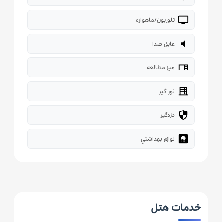
tv
تلوزیون/ماهواره
volume_mute
عایق صدا
desk
میز مطالعه
blinds
نور گیر
security
دزدگیر
bathroom
لوازم بهداشتي
خدمات هتل