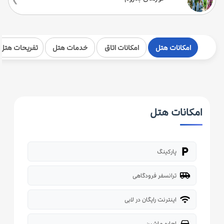
امکانات هتل
امکانات اتاق
خدمات هتل
تفریحات هتل
امکانات هتل
local_parking
پارکینگ
airport_shuttle
ترانسفر فرودگاهی
wifi
اینترنت رایگان در لابی
directions_car
اجاره ماشین