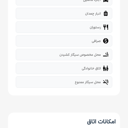
luggage
انبار چمدان
restaurant
رستوران

صرافی
smoking_rooms
محل مخصوص سیگار کشیدن
family_restroom
اتاق خانوادگی
smoke_free
محل سیگار ممنوع
امکانات اتاق