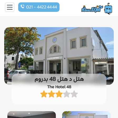
021 - 4422 44 44
هتل د هتل 48 بدروم
The Hotel 48