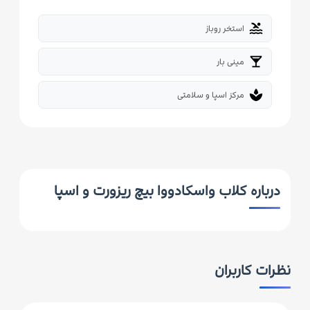
pool
استخر روباز
local_bar
مینی بار
spa
مرکز اسپا و سلامتی
درباره کلاب واسکادووا بیچ ریزورت و اسپا
نظرات کاربران