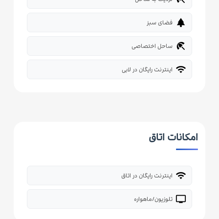
park
فضای سبز
beach_access
ساحل اختصاصی
wifi
اینترنت رایگان در لابی
امکانات اتاق
wifi
اینترنت رایگان در اتاق
tv
تلوزیون/ماهواره