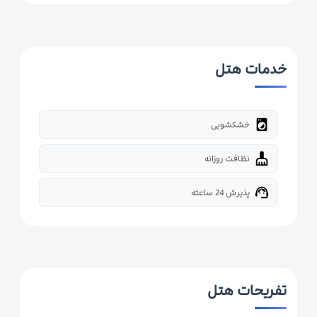
خدمات هتل
local_laundry_service
خشکشویی
cleaning_services
نظافت روزانه
support_agent
پذیرش 24 ساعته
تفریحات هتل