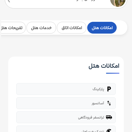
امکانات هتل
امکانات اتاق
خدمات هتل
تفریحات هتل
امکانات هتل
local_parking
پارکینگ
import_export
آسانسور
airport_shuttle
ترانسفر فرودگاهی
beach_access
نزدیک به ساحل