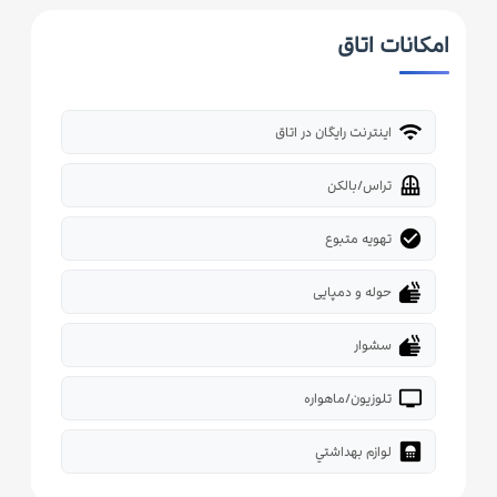
امکانات اتاق
wifi
اینترنت رایگان در اتاق
balcony
تراس/بالکن
check_circle
تهویه متبوع
dry
حوله و دمپایی
dry
سشوار
tv
تلوزیون/ماهواره
bathroom
لوازم بهداشتي