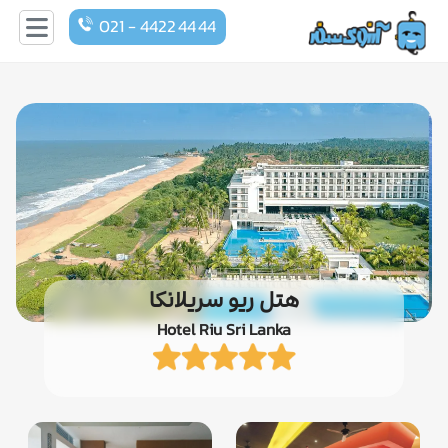
021 - 4422 44 44
هتل ریو سریلانکا
Hotel Riu Sri Lanka