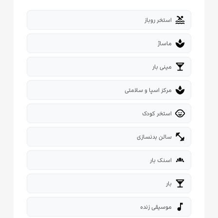
pool
استخر روباز
spa
ماساژ
local_bar
مینی بار
spa
مرکز اسپا و سلامتی
child_care
استخر کودک
fitness_center
سالن بدنسازی
bakery_dining
اسنک بار
local_bar
بار
music_note
موسیقی زنده