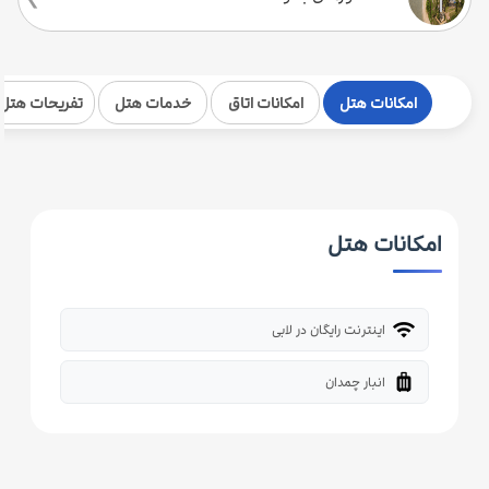
امکانات هتل
امکانات اتاق
خدمات هتل
تفریحات هتل
امکانات هتل
wifi
اینترنت رایگان در لابی
luggage
انبار چمدان