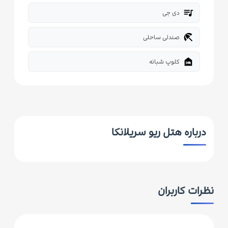
queue_music
دی جی
beach_access
صندلی ساحلی
night_shelter
کلوپ شبانه
درباره هتل ریو سریلانکا
نظرات کاربران