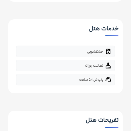
خدمات هتل
local_laundry_service
خشکشویی
cleaning_services
نظافت روزانه
support_agent
پذیرش 24 ساعته
تفریحات هتل