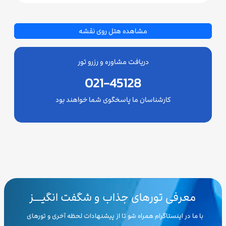
مشاهده هتل روی نقشه
دریافت مشاوره و رزرو تور
021-45128
کارشناسان ما پاسخگوی شما خواهند بود
معرفی تورهای جذاب و شگفت انگیـــز
با ما در اینستاگرام همراه شو تا از پیشنهادات لحظه آخری و تورهای