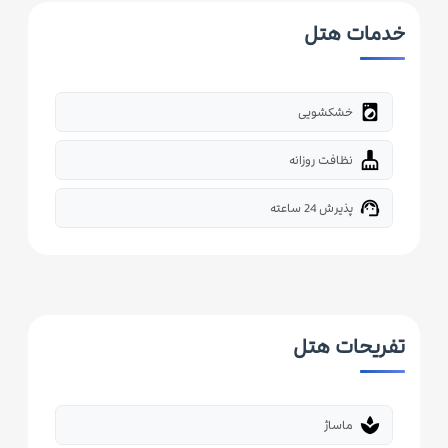
خدمات هتل
local_laundry_service
خشکشویی
cleaning_services
نظافت روزانه
support_agent
پذیرش 24 ساعته
تفریحات هتل
spa
ماساژ