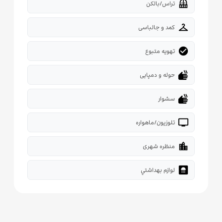
balcony
تراس/بالکن
checkroom
کمد و جالباسی
check_circle
تهویه متبوع
dry
حوله و دمپایی
dry
سشوار
tv
تلوزیون/ماهواره
location_city
منظره شهری
bathroom
لوازم بهداشتي