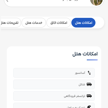
امکانات هتل
امکانات اتاق
خدمات هتل
تفریحات هتل
امکانات هتل
import_export
آسانسور
airport_shuttle
شاتل
airport_shuttle
ترانسفر فرودگاهی
beach_access
نزدیک به ساحل