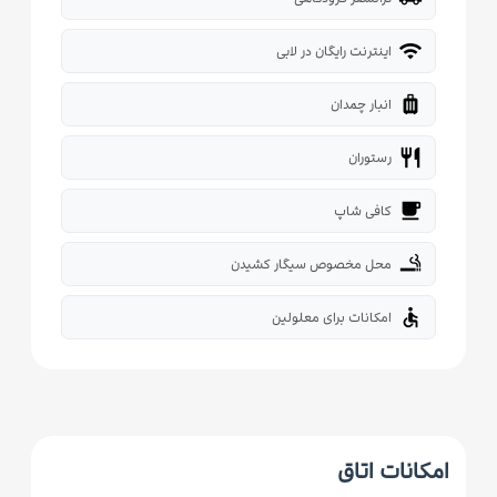
wifi
اینترنت رایگان در لابی
luggage
انبار چمدان
restaurant
رستوران
local_cafe
کافی شاپ
smoking_rooms
محل مخصوص سیگار کشیدن
accessible
امکانات برای معلولین
امکانات اتاق