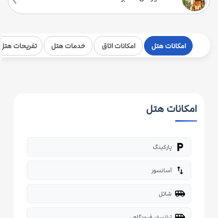
امکانات هتل
امکانات اتاق
خدمات هتل
تفریحات هتل
امکانات هتل
local_parking
پارکینگ
import_export
آسانسور
airport_shuttle
شاتل
airport_shuttle
ترانسفر فرودگاهی