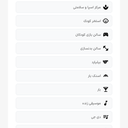
spa
مرکز اسپا و سلامتی
child_care
استخر کودک
sports_esports
سالن بازی کودکان
fitness_center
سالن بدنسازی
sport
بیلیارد
bakery_dining
اسنک بار
local_bar
بار
music_note
موسیقی زنده
queue_music
دی جی