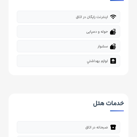
wifi
اینترنت رایگان در اتاق
dry
حوله و دمپایی
dry
سشوار
bathroom
لوازم بهداشتي
خدمات هتل
breakfast_dining
صبحانه در اتاق