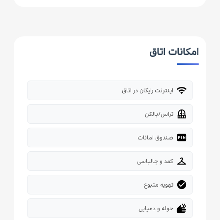
امکانات اتاق
wifi
اینترنت رایگان در اتاق
balcony
تراس/بالکن
fiber_pin
صندوق امانات
checkroom
کمد و جالباسی
check_circle
تهویه متبوع
dry
حوله و دمپایی