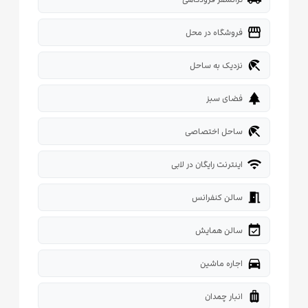
storefront
فروشگاه در محل
beach_access
نزدیک به ساحل
park
فضای سبز
beach_access
ساحل اختصاصی
wifi
اینترنت رایگان در لابی
meeting_room
سالن کنفرانس
event_available
سالن همایش
directions_car
اجاره ماشین
luggage
انبار چمدان