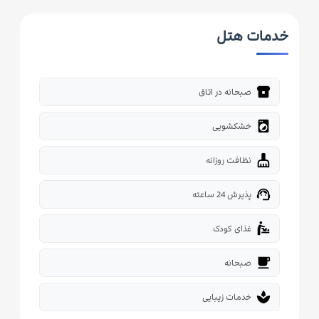
خدمات هتل
breakfast_dining
صبحانه در اتاق
local_laundry_service
خشکشویی
cleaning_services
نظافت روزانه
support_agent
پذیرش 24 ساعته
baby_changing_station
غذای کودک
free_breakfast
صبحانه
spa
خدمات زیبایی