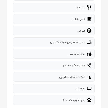
restaurant
رستوران
local_cafe
کافی شاپ

صرافی
smoking_rooms
محل مخصوص سیگار کشیدن
family_restroom
اتاق خانوادگی
smoke_free
محل سیگار ممنوع
accessible
امکانات برای معلولین
laptop
لپ تاپ
pets
ورود حیوانات مجاز