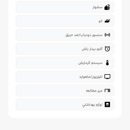
dry
سشوار
iron
اتو
sensors
سنسور دودیاب/ضد حریق
alarm
آلارم بیدار باش
thermostat
سیستم گرمایش
tv
تلوزیون/ماهواره
desk
میز مطالعه
bathroom
لوازم بهداشتي