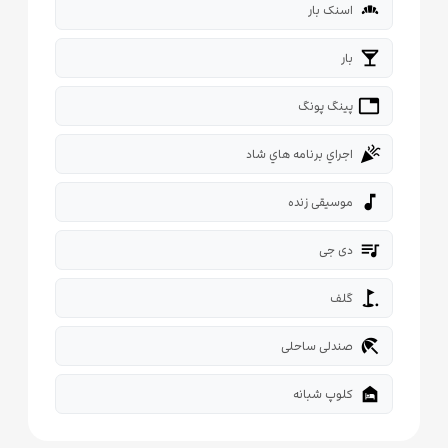
bakery_dining
اسنک بار
local_bar
بار
tabl
پینگ پونگ
celebration
اجراي برنامه هاي شاد
music_note
موسیقی زنده
queue_music
دی جی
golf_course
گلف
beach_access
صندلی ساحلی
night_shelter
کلوپ شبانه