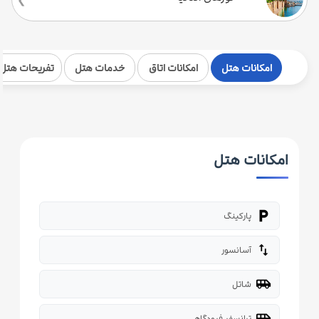
امکانات هتل
امکانات اتاق
خدمات هتل
تفریحات هتل
امکانات هتل
local_parking
پارکینگ
import_export
آسانسور
airport_shuttle
شاتل
airport_shuttle
ترانسفر فرودگاهی