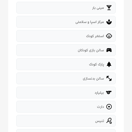
local_bar
مینی بار
spa
مرکز اسپا و سلامتی
child_care
استخر کودک
sports_esports
سالن بازی کودکان
park
پارک کودک
fitness_center
سالن بدنسازی
sport
بیلیارد

دارت
sports_tennis
تنیس