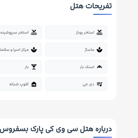
تفریحات هتل
استخر روباز
استخر سرپوشیده
pool
pool
ماساژ
مرکز اسپا و سلامت
spa
spa
اسنک بار
بار
local_bar
bakery_dining
دی جی
کلوپ شبانه
night_shelter
queue_music
درباره هتل سی وی کی پارک بسفروس