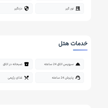
نور گیر
دزدگیر
security
blinds
خدمات هتل
سرویس اتاق 24 ساعته
صبحانه در اتاق
breakfast_dining
room_service
پذیرش 24 ساعته
غذای رژیمی
restaurant_menu
support_agent