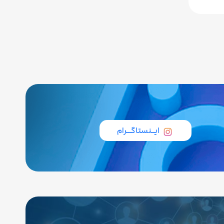
ایــنستاگـــرام