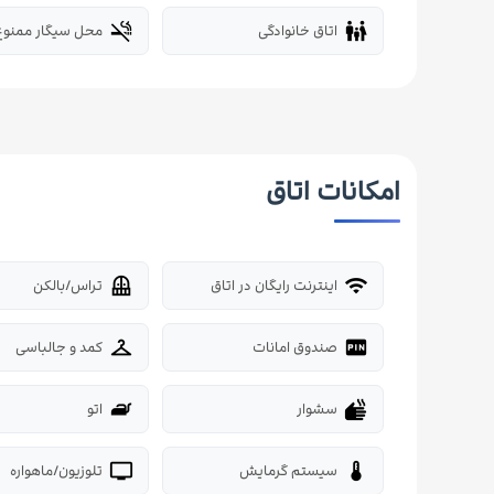
اتاق خانوادگی
محل سیگار ممنوع
smoke_free
family_restroom
امکانات اتاق
اینترنت رایگان در اتاق
تراس/بالکن
balcony
wifi
صندوق امانات
کمد و جالباسی
checkroom
fiber_pin
سشوار
اتو
iron
dry
سیستم گرمایش
تلوزیون/ماهواره
tv
thermostat