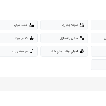
سونا/جکوزی
حمام ترکی
hot_tub
hot_tub
ی
سالن بدنسازی
کلاس یوگا
self_improvement
fitness_center
اجراي برنامه هاي شاد
موسیقی زنده
music_note
celebration