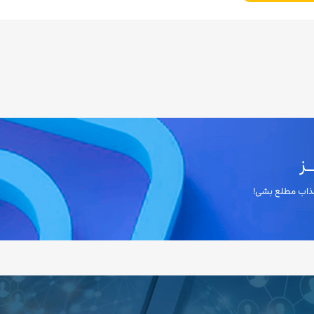
ز
 جذاب مطلع بشی!