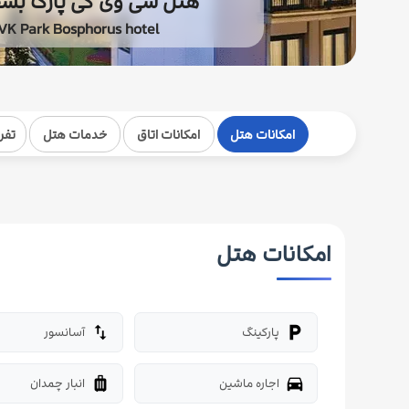
هتل سی وی کی پارک بس
VK Park Bosphorus hotel
امکانات هتل
امکانات اتاق
خدمات هتل
تفر
امکانات هتل
پارکینگ
آسانسور
import_export
local_parking
اجاره ماشین
انبار چمدان
luggage
directions_car