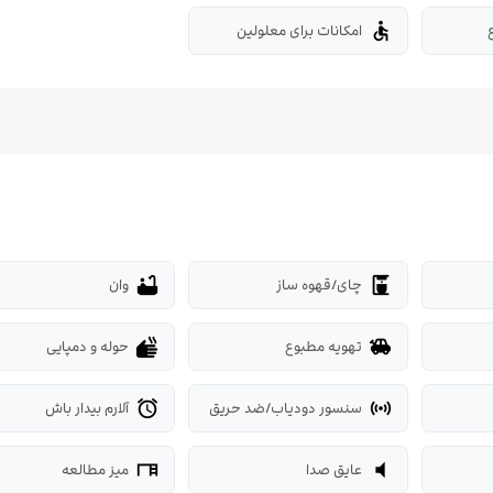
امکانات برای معلولین
accessible
چای/قهوه ساز
وان
bathtub
coffee_maker
تهویه مطبوع
حوله و دمپایی
dry
toys
سنسور دودیاب/ضد حریق
آلارم بیدار باش
alarm
sensors
عایق صدا
میز مطالعه
desk
volume_mute