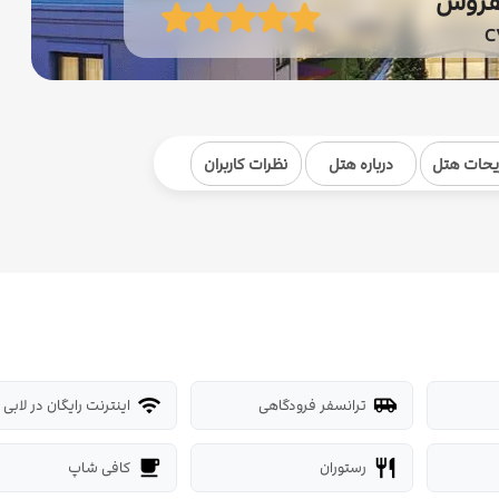
فروس
C
یحات هتل
درباره هتل
نظرات کاربران
ترانسفر فرودگاهی
اینترنت رایگان در لابی
wifi
airport_shuttle
رستوران
کافی شاپ
local_cafe
restaurant