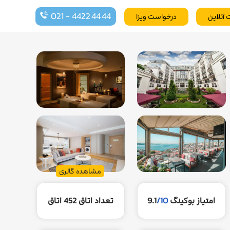
021 - 4422 44 44
 آنلاین
درخواست ویزا
مشاهده گالری
امتیاز بوکینگ
/10
9.1
تعداد اتاق
452 اتاق