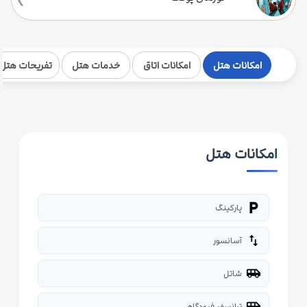
امکانات هتل
امکانات اتاق
خدمات هتل
تفریحات هتل
امکانات هتل
local_parking
پارکینگ
import_export
آسانسور
airport_shuttle
شاتل
airport_shuttle
ترانسفر فرودگاهی