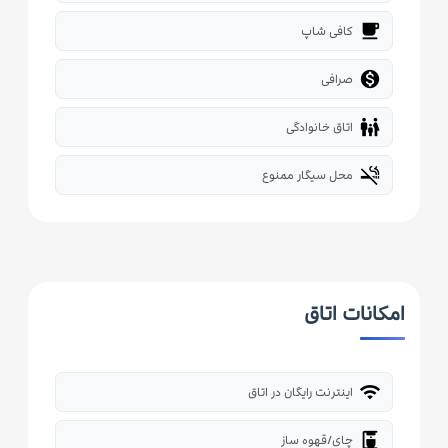
local_cafe
کافی شاپ

صرافی
family_restroom
اتاق خانوادگی
smoke_free
محل سیگار ممنوع
امکانات اتاق
wifi
اینترنت رایگان در اتاق
coffee_maker
چای/قهوه ساز