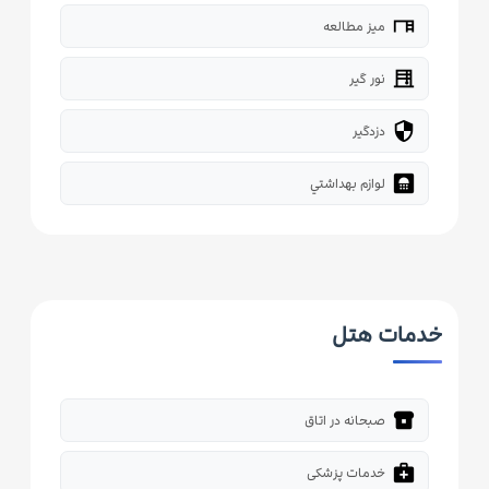
desk
میز مطالعه
blinds
نور گیر
security
دزدگیر
bathroom
لوازم بهداشتي
خدمات هتل
breakfast_dining
صبحانه در اتاق
medical_services
خدمات پزشکی