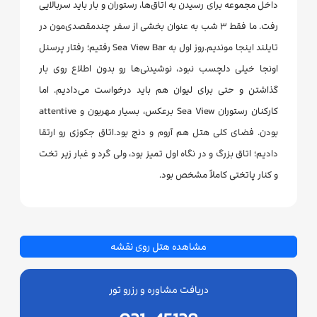
داخل مجموعه برای رسیدن به اتاق‌ها، رستوران و بار باید سربالایی
رفت. ما فقط ۳ شب به عنوان بخشی از سفر چندمقصدی‌مون در
تایلند اینجا موندیم.روز اول به Sea View Bar رفتیم؛ رفتار پرسنل
اونجا خیلی دلچسب نبود، نوشیدنی‌ها رو بدون اطلاع روی بار
گذاشتن و حتی برای لیوان هم باید درخواست می‌دادیم. اما
کارکنان رستوران Sea View برعکس، بسیار مهربون و attentive
بودن. فضای کلی هتل هم آروم و دنج بود.اتاق جکوزی رو ارتقا
دادیم؛ اتاق بزرگ و در نگاه اول تمیز بود، ولی گرد و غبار زیر تخت
و کنار پاتختی کاملاً مشخص بود.
مشاهده هتل روی نقشه
دریافت مشاوره و رزرو تور