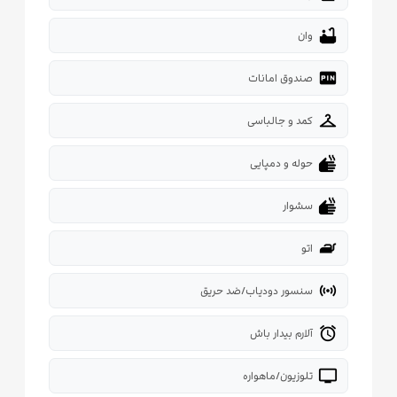
bathtub
وان
fiber_pin
صندوق امانات
checkroom
کمد و جالباسی
dry
حوله و دمپایی
dry
سشوار
iron
اتو
sensors
سنسور دودیاب/ضد حریق
alarm
آلارم بیدار باش
tv
تلوزیون/ماهواره