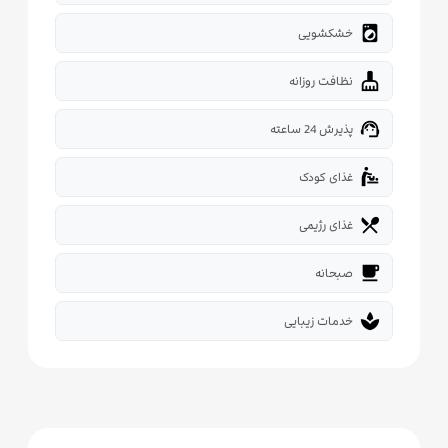
local_laundry_service
خشکشویی
cleaning_services
نظافت روزانه
support_agent
پذیرش 24 ساعته
baby_changing_station
غذای کودک
restaurant_menu
غذای رژیمی
free_breakfast
صبحانه
spa
خدمات زیبایی