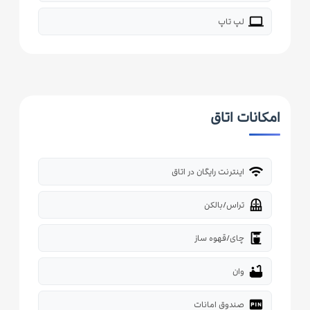
laptop
لپ تاپ
امکانات اتاق
wifi
اینترنت رایگان در اتاق
balcony
تراس/بالکن
coffee_maker
چای/قهوه ساز
bathtub
وان
fiber_pin
صندوق امانات