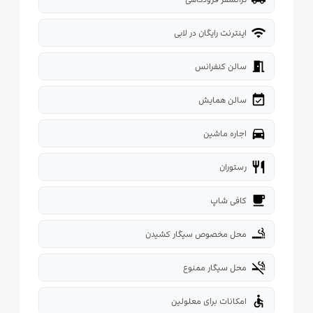
wifi
اینترنت رایگان در لابی
meeting_room
سالن کنفرانس
event_available
سالن همایش
directions_car
اجاره ماشین
restaurant
رستوران
local_cafe
کافی شاپ
smoking_rooms
محل مخصوص سیگار کشیدن
smoke_free
محل سیگار ممنوع
accessible
امکانات برای معلولین