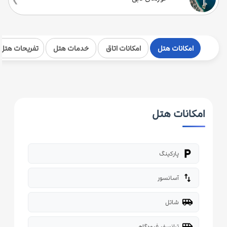
امکانات هتل
امکانات اتاق
خدمات هتل
تفریحات هتل
امکانات هتل
local_parking
پارکینگ
import_export
آسانسور
airport_shuttle
شاتل
airport_shuttle
ترانسفر فرودگاهی