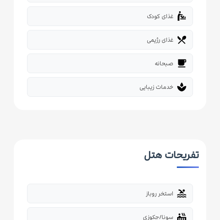
baby_changing_station
غذای کودک
restaurant_menu
غذای رژیمی
free_breakfast
صبحانه
spa
خدمات زیبایی
تفریحات هتل
pool
استخر روباز
hot_tub
سونا/جکوزی