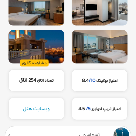
مشاهده گالری
254 اتاق
8.4
/10
تعداد اتاق
امتیاز بوکینگ
5/
4.5
وبسایت هتل
امتیاز تریپ ادوایزر
تورهای دبی