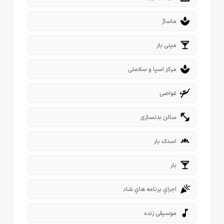
spa
ماساژ
local_bar
مینی بار
spa
مرکز اسپا و سلامتی
scuba_diving
غواصی
fitness_center
سالن بدنسازی
bakery_dining
اسنک بار
local_bar
بار
celebration
اجراي برنامه هاي شاد
music_note
موسیقی زنده