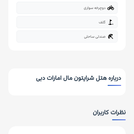
pedal_bike
دوچرخه سواری
golf_course
گلف
beach_access
صندلی ساحلی
درباره هتل شرایتون مال امارات دبی
نظرات کاربران