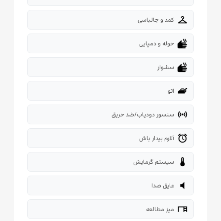
checkroom
کمد و جالباسی
dry
حوله و دمپایی
dry
سشوار
iron
اتو
sensors
سنسور دودیاب/ضد حریق
alarm
آلارم بیدار باش
thermostat
سیستم گرمایش
volume_mute
عایق صدا
desk
میز مطالعه