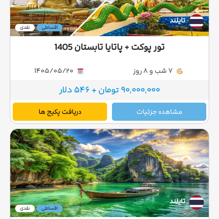
تایلند
اقساطی
نقدی
تور پوکت + پاتایا تابستان 1405
7 شب و 8 روز
1405/05/20
90,000,000 تومان + 546 دلار
مشاهده جزئیات
دریافت پکیج ها
تایلند
اقساطی
نقدی