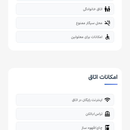
family_restroom
اتاق خانوادگی
smoke_free
محل سیگار ممنوع
accessible
امکانات برای معلولین
امکانات اتاق
wifi
اینترنت رایگان در اتاق
balcony
تراس/بالکن
coffee_maker
چای/قهوه ساز