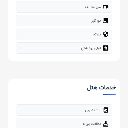
desk
میز مطالعه
blinds
نور گیر
security
دزدگیر
bathroom
لوازم بهداشتي
خدمات هتل
local_laundry_service
خشکشویی
cleaning_services
نظافت روزانه