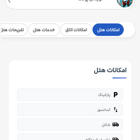
امکانات هتل
امکانات اتاق
خدمات هتل
تفریحات هتل
امکانات هتل
local_parking
پارکینگ
import_export
آسانسور
airport_shuttle
شاتل
airport_shuttle
ترانسفر فرودگاهی