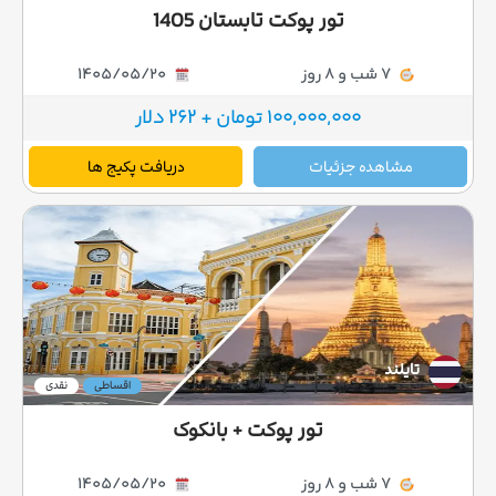
تور پوکت تابستان 1405
7 شب و 8 روز
1405/05/20
100,000,000 تومان + 262 دلار
مشاهده جزئیات
دریافت پکیج ها
تایلند
اقساطی
نقدی
تور پوکت + بانکوک
7 شب و 8 روز
1405/05/20