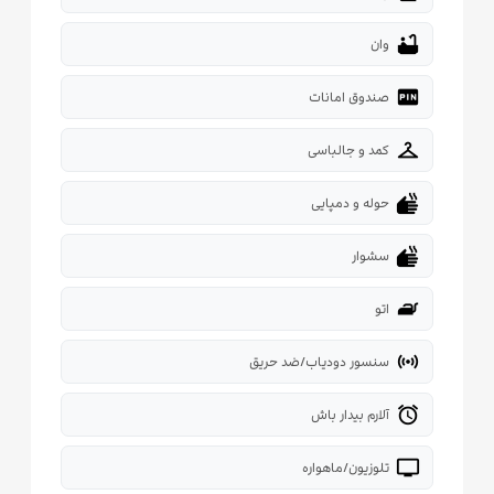
bathtub
وان
fiber_pin
صندوق امانات
checkroom
کمد و جالباسی
dry
حوله و دمپایی
dry
سشوار
iron
اتو
sensors
سنسور دودیاب/ضد حریق
alarm
آلارم بیدار باش
tv
تلوزیون/ماهواره