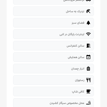
beach_access
نزدیک به ساحل
park
فضای سبز
wifi
اینترنت رایگان در لابی
meeting_room
سالن کنفرانس
event_available
سالن همایش
luggage
انبار چمدان
restaurant
رستوران
local_cafe
کافی شاپ
smoking_rooms
محل مخصوص سیگار کشیدن