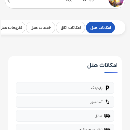
امکانات هتل
امکانات اتاق
خدمات هتل
تفریحات هتل
امکانات هتل
local_parking
پارکینگ
import_export
آسانسور
airport_shuttle
شاتل
airport_shuttle
ترانسفر فرودگاهی