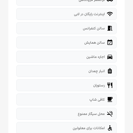
wifi
اینترنت رایگان در لابی
meeting_room
سالن کنفرانس
event_available
سالن همایش
directions_car
اجاره ماشین
luggage
انبار چمدان
restaurant
رستوران
local_cafe
کافی شاپ
smoke_free
محل سیگار ممنوع
accessible
امکانات برای معلولین