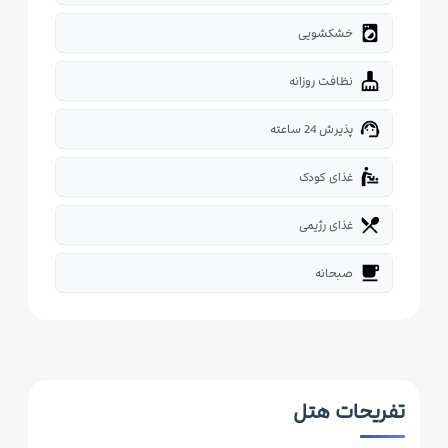
local_laundry_service
خشکشویی
cleaning_services
نظافت روزانه
support_agent
پذیرش 24 ساعته
baby_changing_station
غذای کودک
restaurant_menu
غذای رژیمی
free_breakfast
صبحانه
تفریحات هتل