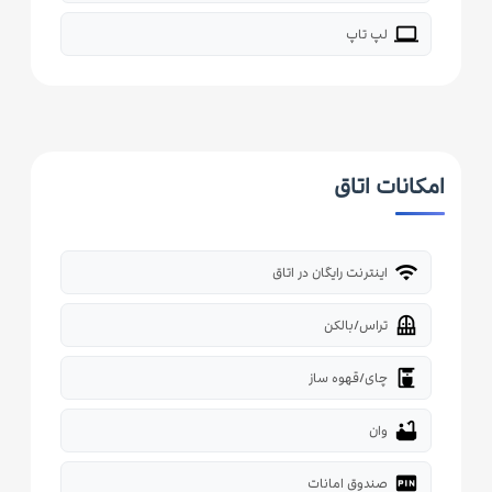
laptop
لپ تاپ
امکانات اتاق
wifi
اینترنت رایگان در اتاق
balcony
تراس/بالکن
coffee_maker
چای/قهوه ساز
bathtub
وان
fiber_pin
صندوق امانات