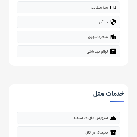
desk
میز مطالعه
security
دزدگیر
location_city
منظره شهری
bathroom
لوازم بهداشتي
خدمات هتل
room_service
سرویس اتاق 24 ساعته
breakfast_dining
صبحانه در اتاق