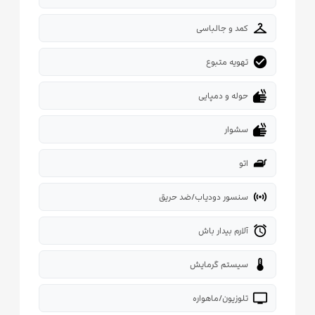
checkroom
کمد و جالباسی
check_circle
تهویه متبوع
dry
حوله و دمپایی
dry
سشوار
iron
اتو
sensors
سنسور دودیاب/ضد حریق
alarm
آلارم بیدار باش
thermostat
سیستم گرمایش
tv
تلوزیون/ماهواره