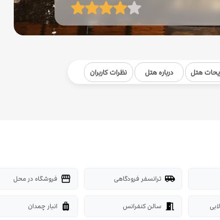
یحات هتل
درباره هتل
نظرات کاربران
ترانسفر فرودگاهی
فروشگاه در محل
storefront
airport_shuttle
ابی
سالن کنفرانس
انبار چمدان
luggage
meeting_room