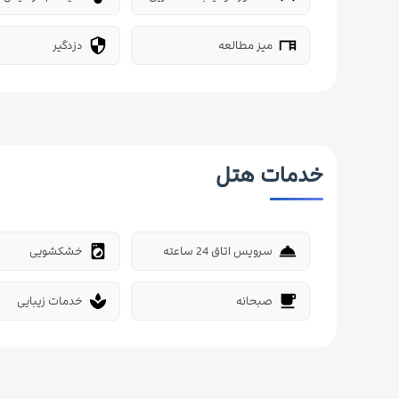
میز مطالعه
دزدگیر
security
desk
خدمات هتل
سرویس اتاق 24 ساعته
خشکشویی
local_laundry_service
room_service
صبحانه
خدمات زیبایی
spa
free_breakfast