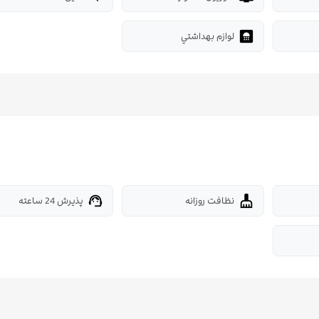
لوازم بهداشتي
bathroom
نظافت روزانه
پذیرش 24 ساعته
support_agent
cleaning_services