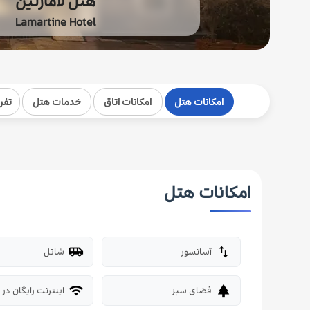
هتل لامارتین
Lamartine Hotel
امکانات هتل
امکانات اتاق
خدمات هتل
تفر
امکانات هتل
آسانسور
شاتل
airport_shuttle
import_export
فضای سبز
اینترنت رایگان در ل
wifi
park