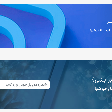
ز
 جذاب مطلع بشی!
بر بشی؟
 با خبر شو!