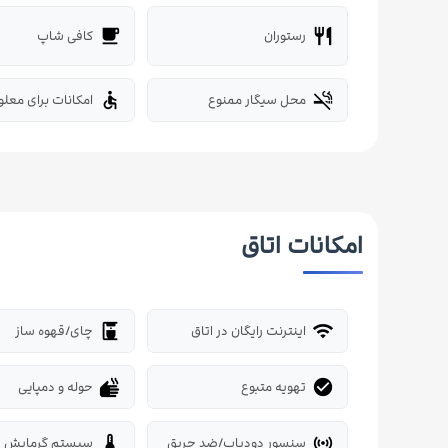
رستوران
کافی شاپ
local_cafe
restaurant
محل سیگار ممنوع
امکانات برای معلو
accessible
smoke_free
امکانات اتاق
اینترنت رایگان در اتاق
چای/قهوه ساز
coffee_maker
wifi
تهویه متبوع
حوله و دمپایی
dry
check_circle
سنسور دودیاب/ضد حریق
سیستم گرمایش
thermostat
sensors