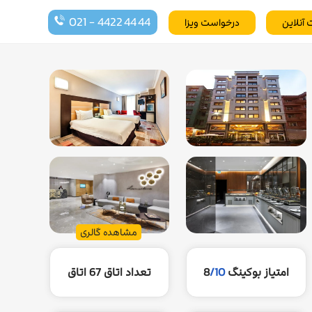
021 - 4422 44 44
 آنلاین
درخواست ویزا
مشاهده گالری
امتیاز بوکینگ
/10
8
تعداد اتاق
67 اتاق