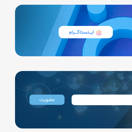
ایــنستاگـــرام
عضویت