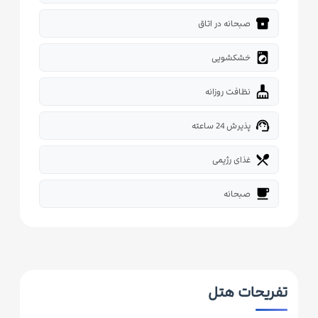
breakfast_dining
صبحانه در اتاق
local_laundry_service
خشکشویی
cleaning_services
نظافت روزانه
support_agent
پذیرش 24 ساعته
restaurant_menu
غذای رژیمی
free_breakfast
صبحانه
تفریحات هتل