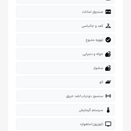
fiber_pin
صندوق امانات
checkroom
کمد و جالباسی
check_circle
تهویه متبوع
dry
حوله و دمپایی
dry
سشوار
iron
اتو
sensors
سنسور دودیاب/ضد حریق
thermostat
سیستم گرمایش
tv
تلوزیون/ماهواره