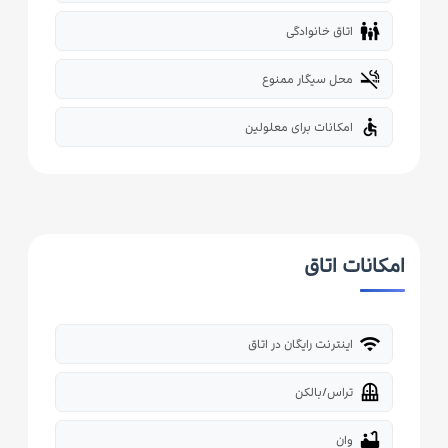
family_restroom
اتاق خانوادگی
smoke_free
محل سیگار ممنوع
accessible
امکانات برای معلولین
امکانات اتاق
wifi
اینترنت رایگان در اتاق
balcony
تراس/بالکن
bathtub
وان