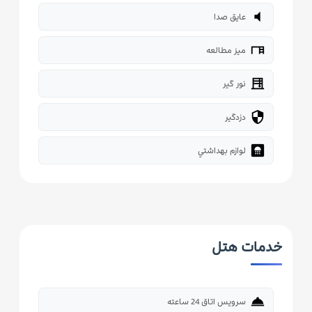
volume_mute
عایق صدا
desk
میز مطالعه
blinds
نور گیر
security
دزدگیر
bathroom
لوازم بهداشتي
خدمات هتل
room_service
سرویس اتاق 24 ساعته