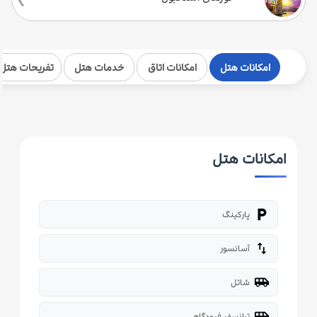
امکانات هتل
امکانات اتاق
خدمات هتل
تفریحات هتل
امکانات هتل
local_parking
پارکینگ
import_export
آسانسور
airport_shuttle
شاتل
airport_shuttle
ترانسفر فرودگاهی