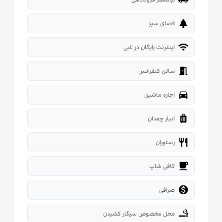
park
فضای سبز
wifi
اینترنت رایگان در لابی
meeting_room
سالن کنفرانس
directions_car
اجاره ماشین
luggage
انبار چمدان
restaurant
رستوران
local_cafe
کافی شاپ

صرافی
smoking_rooms
محل مخصوص سیگار کشیدن