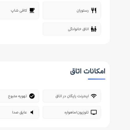
رستوران
کافی شاپ
local_cafe
restaurant
اتاق خانوادگی
family_restroom
امکانات اتاق
اینترنت رایگان در اتاق
تهویه متبوع
check_circle
wifi
تلوزیون/ماهواره
عایق صدا
volume_mute
tv