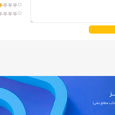
ز
 جذاب مطلع بشی!