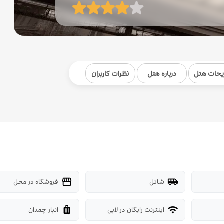
یحات هتل
درباره هتل
نظرات کاربران
شاتل
فروشگاه در محل
storefront
airport_shuttle
اینترنت رایگان در لابی
انبار چمدان
luggage
wifi