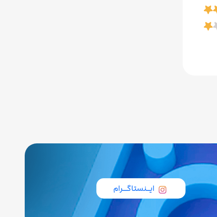
ایــنستاگـــرام