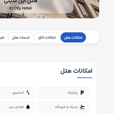
هتل این سیتی
In City Hotel
امکانات هتل
امکانات اتاق
خدمات هتل
تفر
امکانات هتل
پارکینگ
آسانسور
import_export
local_parking
نزدیک به فرودگاه
فضای سبز
park
flight_takeoff