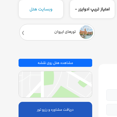
امتیاز تریپ ادوایزر -
وبسایت هتل
تورهای ایروان
مشاهده هتل روی نقشه
دریافت مشاوره و رزرو تور