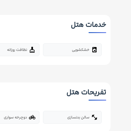
خدمات هتل
خشکشویی
نظافت روزانه
cleaning_services
local_laundry_service
تفریحات هتل
سالن بدنسازی
دوچرخه سواری
pedal_bike
fitness_center