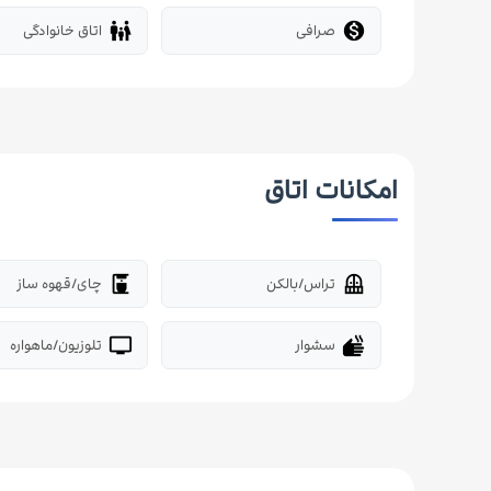
صرافی
اتاق خانوادگی
family_restroom

امکانات اتاق
تراس/بالکن
چای/قهوه ساز
coffee_maker
balcony
سشوار
تلوزیون/ماهواره
tv
dry