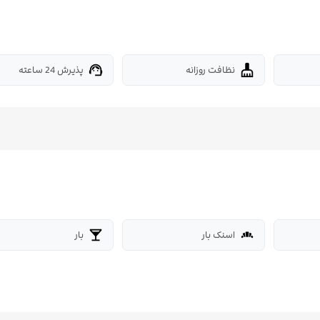
نظافت روزانه
پذیرش 24 ساعته
support_agent
cleaning_services
اسنک بار
بار
local_bar
bakery_dining