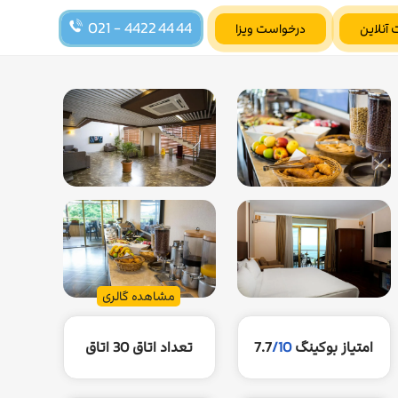
021 - 4422 44 44
 آنلاین
درخواست ویزا
مشاهده گالری
امتیاز بوکینگ
/10
7.7
تعداد اتاق
30 اتاق