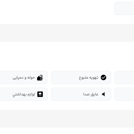
تهویه متبوع
حوله و دمپایی
dry
check_circle
عایق صدا
لوازم بهداشتي
bathroom
volume_mute