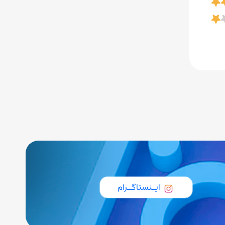
ایــنستاگـــرام