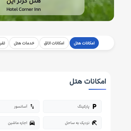
هتل کرنر این
Hotel Corner Inn
امکانات هتل
امکانات اتاق
خدمات هتل
تفر
امکانات هتل
پارکینگ
آسانسور
import_export
local_parking
نزدیک به ساحل
اجاره ماشین
directions_car
beach_access