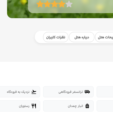
یحات هتل
درباره هتل
نظرات کاربران
ترانسفر فرودگاهی
نزدیک به فرودگاه
flight_takeoff
airport_shuttle
انبار چمدان
رستوران
restaurant
luggage