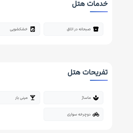
خدمات هتل
صبحانه در اتاق
خشکشویی
local_laundry_service
breakfast_dining
تفریحات هتل
ماساژ
مینی بار
local_bar
spa
دوچرخه سواری
pedal_bike