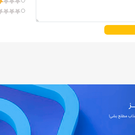
ز
 جذاب مطلع بشی!