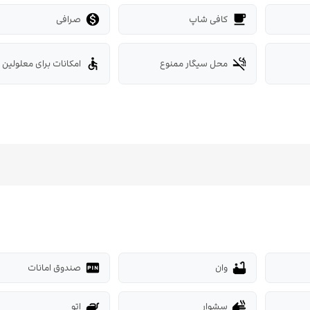
کافی شاپ
صرافی

local_cafe
محل سیگار ممنوع
امکانات برای معلولین
accessible
smoke_free
وان
صندوق امانات
fiber_pin
bathtub
سشوار
اتو
iron
dry