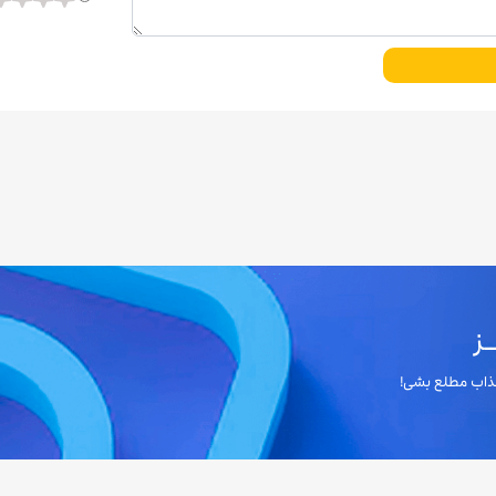
ز
 جذاب مطلع بشی!