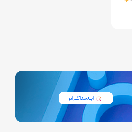
ایــنستاگـــرام