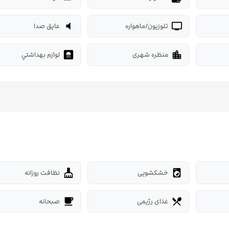
تلوزیون/ماهواره
عایق صدا
volume_mute
tv
منظره شهری
لوازم بهداشتي
bathroom
location_city
خشکشویی
نظافت روزانه
cleaning_services
local_laundry_service
غذای رژیمی
صبحانه
free_breakfast
restaurant_menu