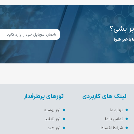
بر بشی؟
 با خبر شو!
لینک های کاربردی
تورهای پرطرفدار
درباره ما
تور روسیه
تماس با ما
تور تایلند
شرایط اقساط
تور هند