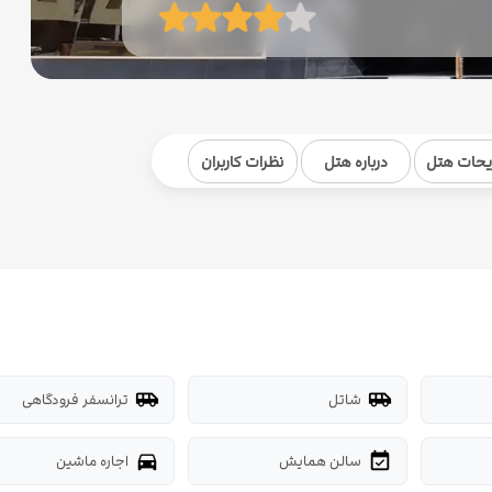
یحات هتل
درباره هتل
نظرات کاربران
شاتل
ترانسفر فرودگاهی
airport_shuttle
airport_shuttle
سالن همایش
اجاره ماشین
directions_car
event_available