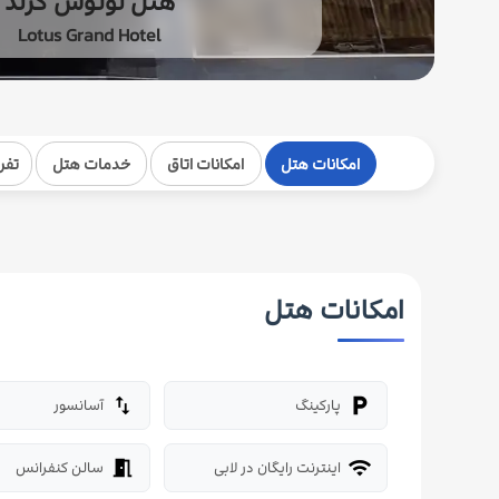
هتل لوتوس گرند
Lotus Grand Hotel
امکانات هتل
امکانات اتاق
خدمات هتل
تفر
امکانات هتل
پارکینگ
آسانسور
import_export
local_parking
اینترنت رایگان در لابی
سالن کنفرانس
meeting_room
wifi