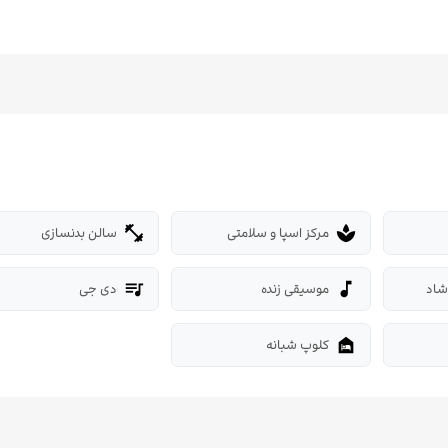
مرکز اسپا و سلامتی
سالن بدنسازی
fitness_center
spa
شاد
موسیقی زنده
دی جی
queue_music
music_note
کلوپ شبانه
night_shelter