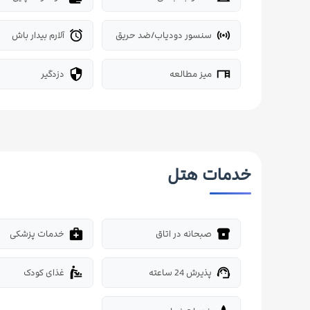
سنسور دودیاب/ضد حریق
آلارم بیدار باش
alarm
sensors
میز مطالعه
دزدگیر
security
desk
خدمات هتل
صبحانه در اتاق
خدمات پزشکی
medical_services
breakfast_dining
پذیرش 24 ساعته
غذای کودک
baby_changing_station
support_agent