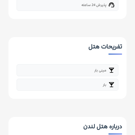
support_agent
پذیرش 24 ساعته
تفریحات هتل
local_bar
مینی بار
local_bar
بار
درباره هتل لندن