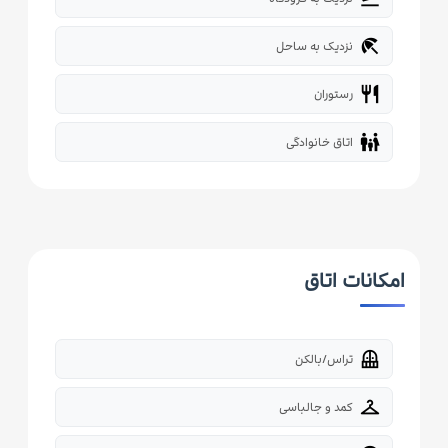
beach_access
نزدیک به ساحل
restaurant
رستوران
family_restroom
اتاق خانوادگی
امکانات اتاق
balcony
تراس/بالکن
checkroom
کمد و جالباسی