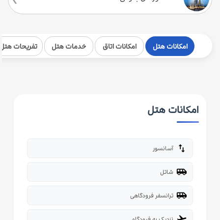
امکانات هتل
امکانات اتاق
خدمات هتل
تفریحات هتل
امکانات هتل
import_export
آسانسور
airport_shuttle
شاتل
airport_shuttle
ترانسفر فرودگاهی
flight_takeoff
نزدیک به فرودگاه