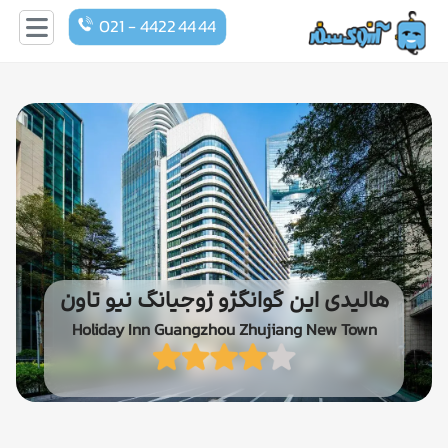
021 - 4422 44 44
هالیدی این گوانگژو ژوجیانگ نیو تاون
Holiday Inn Guangzhou Zhujiang New Town