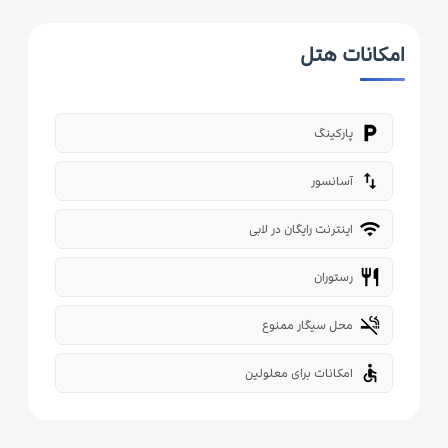
امکانات هتل
local_parking
پارکینگ
import_export
آسانسور
wifi
اینترنت رایگان در لابی
restaurant
رستوران
smoke_free
محل سیگار ممنوع
accessible
امکانات برای معلولین