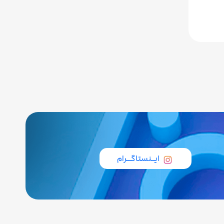
ایــنستاگـــرام