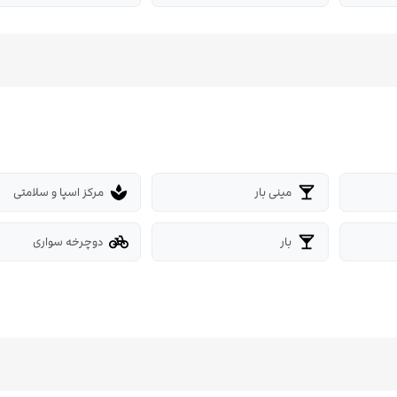
مینی بار
مرکز اسپا و سلامتی
spa
local_bar
بار
دوچرخه سواری
pedal_bike
local_bar