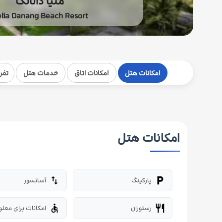
ملیا دانانگ
lia Danang Beach Resort
امکانات هتل
امکانات اتاق
خدمات هتل
تفر
امکانات هتل
پارکینگ
آسانسور
import_export
local_parking
رستوران
امکانات برای معلو
accessible
restaurant