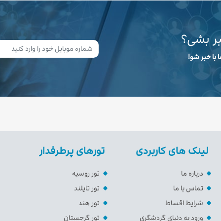
بر بشی؟
 با خبر شو!
لینک های کاربردی
تورهای پرطرفدار
درباره ما
تور روسیه
تماس با ما
تور تایلند
شرایط اقساط
تور هند
ورود به دنیای گردشگری
تور گرجستان