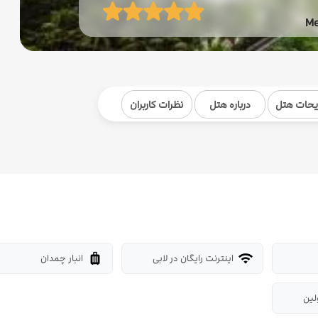
Me
یحات هتل
درباره هتل
نظرات کاربران
اینترنت رایگان در لابی
انبار چمدان
luggage
wifi
لین