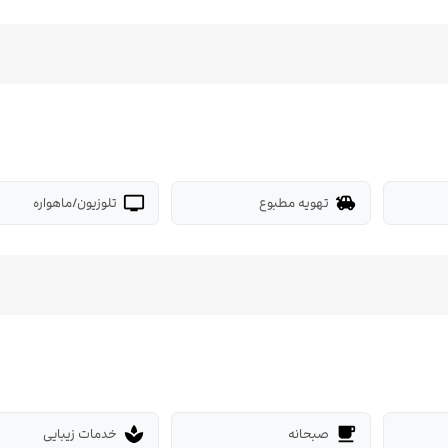
تهویه مطبوع
تلوزیون/ماهواره
tv
toys
صبحانه
خدمات زیبایی
spa
free_breakfast