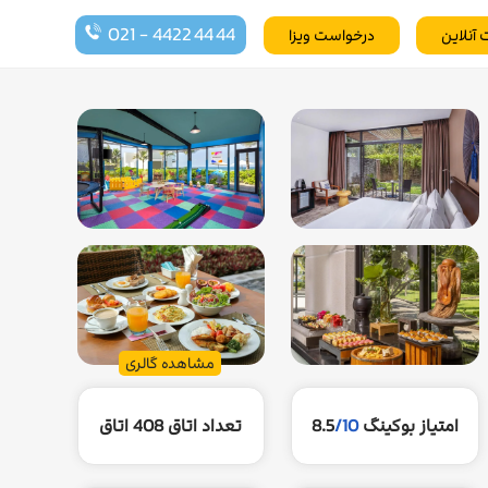
021 - 4422 44 44
 آنلاین
درخواست ویزا
مشاهده گالری
امتیاز بوکینگ
/10
8.5
تعداد اتاق
408 اتاق