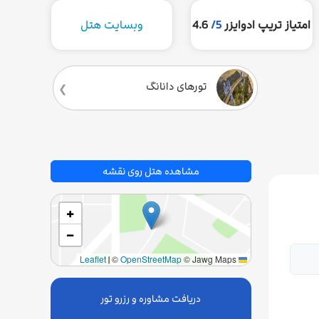
امتیاز تریپ ادوایزر
5/
4.6
وبسایت هتل
تورهای دانانگ
مشاهده هتل روی نقشه
+
−
|
©
OpenStreetMap
© Jawg Maps
Leaflet
دریافت مشاوره و رزرو تور