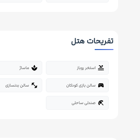
تفریحات هتل
استخر روباز
ماساژ
spa
pool
سالن بازی کودکان
سالن بدنسازی
fitness_center
sports_esports
صندلی ساحلی
beach_access