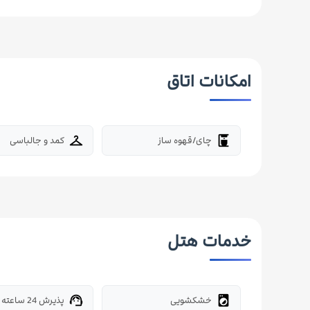
امکانات اتاق
چای/قهوه ساز
کمد و جالباسی
checkroom
coffee_maker
خدمات هتل
خشکشویی
پذیرش 24 ساعته
support_agent
local_laundry_service