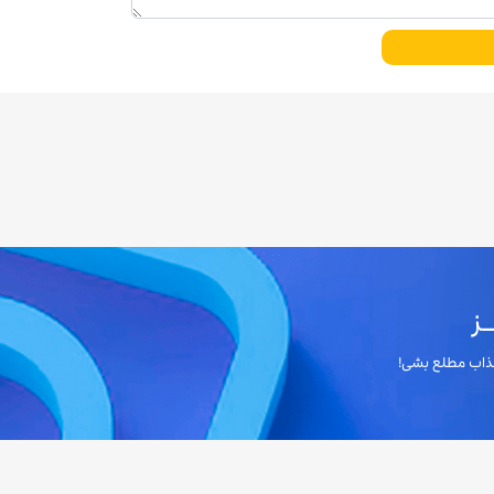
ز
 جذاب مطلع بشی!