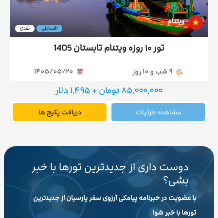
ویتنام
اقساطی
نقدی
تور ۱۰ روزه ویتنام تابستان 1405
9 شب و 10 روز
1405/05/20
85,000,000 تومان + 1,495 دلار
مشاهده جزئیات
دریافت پکیج ها
دوست داری از جدیدترین تورها با خبر
بشی؟
با عضویت در خبرنامه پیامکی آرزوی سفر پارسیان از جدیدترین
تورها با خبر شو!