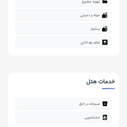
toys
تهویه مطبوع
dry
حوله و دمپایی
dry
سشوار
bathroom
لوازم بهداشتي
خدمات هتل
breakfast_dining
صبحانه در اتاق
local_laundry_service
خشکشویی