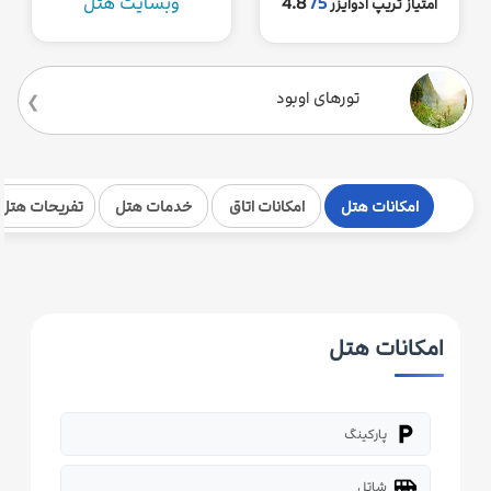
5/
4.8
وبسایت هتل
امتیاز تریپ ادوایزر
تورهای اوبود
امکانات هتل
امکانات اتاق
خدمات هتل
تفریحات هتل
امکانات هتل
local_parking
پارکینگ
airport_shuttle
شاتل