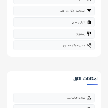
wifi
اینترنت رایگان در لابی
luggage
انبار چمدان
restaurant
رستوران
smoke_free
محل سیگار ممنوع
امکانات اتاق
checkroom
کمد و جالباسی