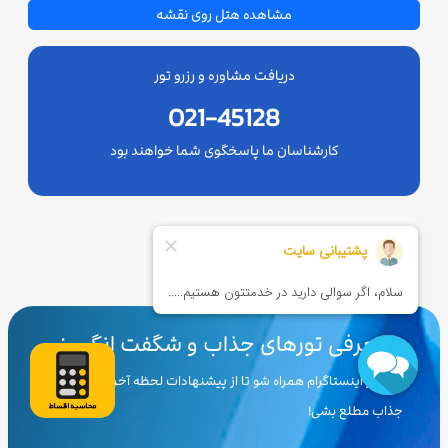
مشاهده هتل روی نقشه
دریافت مشاوره و رزرو تور
021-45128
کارشناسان ما پاسخگوی شما خواهند بود
معرفی تورهای جذاب و شگفت انگیـــز
با ما در اینستاگرام همراه شو تا از پیشنهادات لحظه آخری و تورهای
جذاب مطلع بشی!