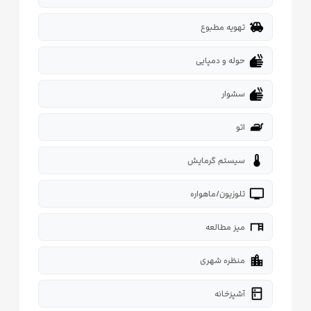
toys
تهویه مطبوع
dry
حوله و دمپایی
dry
سشوار
iron
اتو
thermostat
سیستم گرمایش
tv
تلوزیون/ماهواره
desk
میز مطالعه
location_city
منظره شهری
kitchen
آشپزخانه