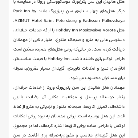
هتل هالیدی این سن پترزبورگ موسکووسکی وروتا در مقایسه با
دیگر هتل‌های چهار ستاره‌ی سن پترزبورگ مانند Park Inn by
Radisson Pulkovskaya و AZIMUT Hotel Saint Petersburg،
هتل Holiday Inn Moskovskye Vorota با ارائه‌ خدمات حرفه‌ای،
دسترسی عالی به مترو و صبحانه متنوع، امتیاز بالایی از مهمانان
دریافت کرده است. در حالی‌که برخی هتل‌های هم‌رده ممکن است
طراحی لوکس‌تری داشته باشند، Holiday Inn با قیمت مناسب‌تر،
اتاق‌های تمیز و امکانات کاربردی، گزینه‌ای بسیار مقرون‌به‌صرفه
برای مسافران محسوب می‌شود.
مهمانان هتل هالیدی این سن پترزبورگ وروتا از خدمات حرفه‌ای،
رفتار دوستانه پرسنل و موقعیت مکانی آن رضایت بالایی
داشته‌اند. تمیزی اتاق‌ها، صبحانه متنوع و نزدیکی به مترو از نقاط
قوت این هتل روسیه است. برخی مهمانان به نبود برخی امکانات
لوکس یا طراحی ساده برخی اتاق‌ها اشاره کرده‌اند، اما در مجموع،
این هتل گزینه‌ای مناسب و مقرون‌به‌صرفه برای اقامت در سن