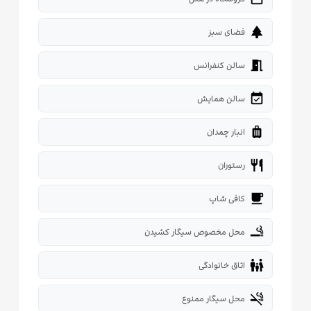
park
فضای سبز
meeting_room
سالن کنفرانس
event_available
سالن همایش
luggage
انبار چمدان
restaurant
رستوران
local_cafe
کافی شاپ
smoking_rooms
محل مخصوص سیگار کشیدن
family_restroom
اتاق خانوادگی
smoke_free
محل سیگار ممنوع