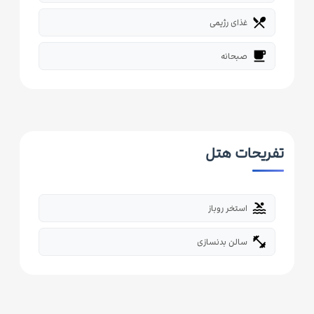
restaurant_menu
غذای رژیمی
free_breakfast
صبحانه
تفریحات هتل
pool
استخر روباز
fitness_center
سالن بدنسازی