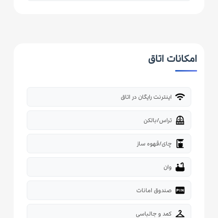
امکانات اتاق
wifi
اینترنت رایگان در اتاق
balcony
تراس/بالکن
coffee_maker
چای/قهوه ساز
bathtub
وان
fiber_pin
صندوق امانات
checkroom
کمد و جالباسی