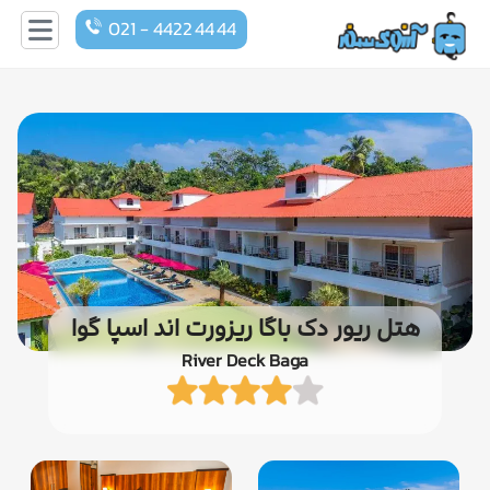
021 - 4422 44 44
هتل ریور دک باگا ریزورت اند اسپا گوا
River Deck Baga