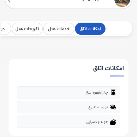
امکانات اتاق
خدمات هتل
تفریحات هتل
درب
امکانات اتاق
coffee_maker
چای/قهوه ساز
toys
تهویه مطبوع
dry
حوله و دمپایی