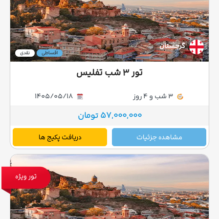
گرجستان
اقساطی
نقدی
تور ۳ شب تفلیس
3 شب و 4 روز
1405/05/18
57,000,000 تومان
مشاهده جزئیات
دریافت پکیج ها
تور ویژه