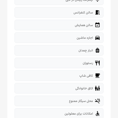
meeting_room
سالن کنفرانس
event_available
سالن همایش
directions_car
اجاره ماشین
luggage
انبار چمدان
restaurant
رستوران
local_cafe
کافی شاپ
family_restroom
اتاق خانوادگی
smoke_free
محل سیگار ممنوع
accessible
امکانات برای معلولین