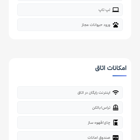
laptop
لپ تاپ
pets
ورود حیوانات مجاز
امکانات اتاق
wifi
اینترنت رایگان در اتاق
balcony
تراس/بالکن
coffee_maker
چای/قهوه ساز
fiber_pin
صندوق امانات