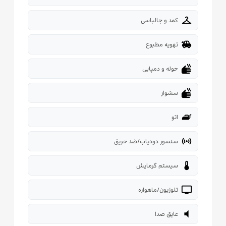
checkroom
کمد و جالباسی
toys
تهویه مطبوع
dry
حوله و دمپایی
dry
سشوار
iron
اتو
sensors
سنسور دودیاب/ضد حریق
thermostat
سیستم گرمایش
tv
تلوزیون/ماهواره
volume_mute
عایق صدا