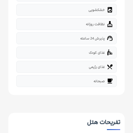
local_laundry_service
خشکشویی
cleaning_services
نظافت روزانه
support_agent
پذیرش 24 ساعته
baby_changing_station
غذای کودک
restaurant_menu
غذای رژیمی
free_breakfast
صبحانه
تفریحات هتل