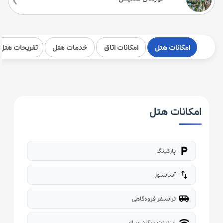
امکانات هتل
امکانات اتاق
خدمات هتل
تفریحات هتل
امکانات هتل
local_parking
پارکینگ
import_export
آسانسور
airport_shuttle
ترانسفر فرودگاهی
wifi
اینترنت رایگان در لابی