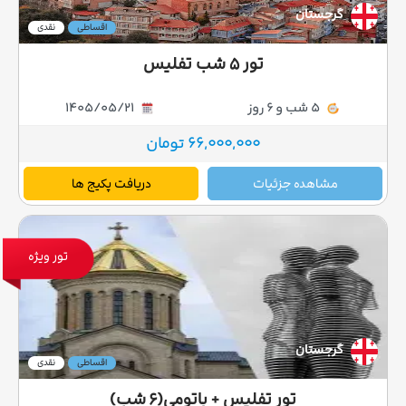
گرجستان
اقساطی
نقدی
تور ۵ شب تفلیس
5 شب و 6 روز
1405/05/21
66,000,000 تومان
مشاهده جزئیات
دریافت پکیج ها
تور ویژه
گرجستان
اقساطی
نقدی
تور تفلیس + باتومی(۶ شب)