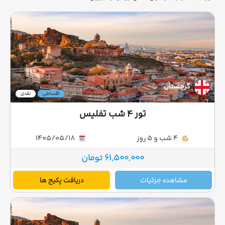
گرجستان
اقساطی
نقدی
تور ۴ شب تفلیس
4 شب و 5 روز
1405/05/18
61,500,000 تومان
مشاهده جزئیات
دریافت پکیج ها