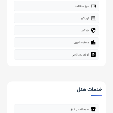
desk
میز مطالعه
blinds
نور گیر
security
دزدگیر
location_city
منظره شهری
bathroom
لوازم بهداشتي
خدمات هتل
breakfast_dining
صبحانه در اتاق