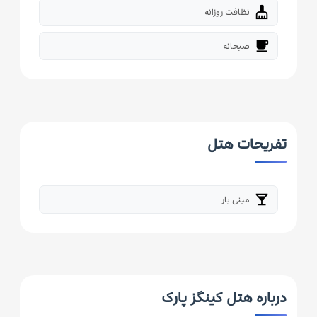
cleaning_services
نظافت روزانه
free_breakfast
صبحانه
تفریحات هتل
local_bar
مینی بار
درباره هتل کینگز پارک