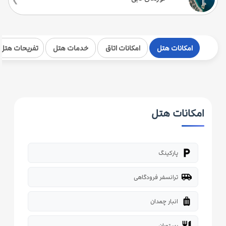
امکانات هتل
امکانات اتاق
خدمات هتل
تفریحات هتل
امکانات هتل
local_parking
پارکینگ
airport_shuttle
ترانسفر فرودگاهی
luggage
انبار چمدان
restaurant
رستوران