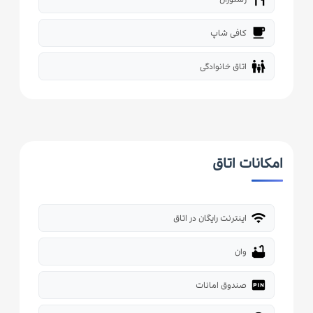
local_cafe
کافی شاپ
family_restroom
اتاق خانوادگی
امکانات اتاق
wifi
اینترنت رایگان در اتاق
bathtub
وان
fiber_pin
صندوق امانات