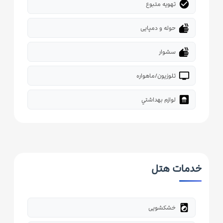
check_circle
تهویه متبوع
dry
حوله و دمپایی
dry
سشوار
tv
تلوزیون/ماهواره
bathroom
لوازم بهداشتي
خدمات هتل
local_laundry_service
خشکشویی