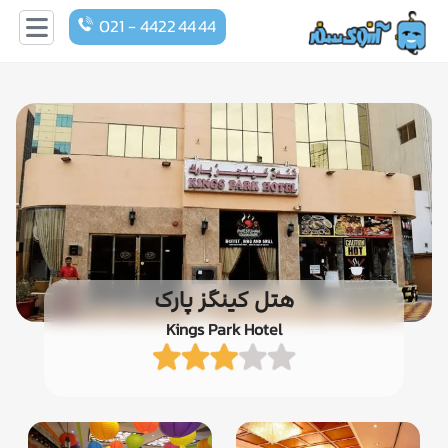
021 - 4422 44 44
هتل کینگز پارک
Kings Park Hotel