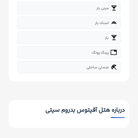
local_bar
مینی بار
bakery_dining
اسنک بار
local_bar
بار
tabl
پینگ پونگ
beach_access
صندلی ساحلی
درباره هتل آفیتوس بدروم سیتی