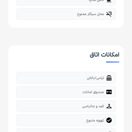
smoke_free
محل سیگار ممنوع
امکانات اتاق
balcony
تراس/بالکن
fiber_pin
صندوق امانات
checkroom
کمد و جالباسی
check_circle
تهویه متبوع