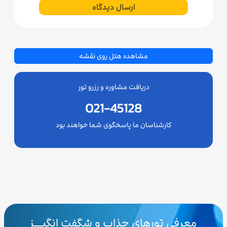
ارسال دیدگاه
مشاهده هتل روی نقشه
دریافت مشاوره و رزرو تور
021-45128
کارشناسان ما پاسخگوی شما خواهند بود
معرفی تورهای جذاب و شگفت انگیـــز