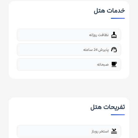
خدمات هتل
cleaning_services
نظافت روزانه
support_agent
پذیرش 24 ساعته
free_breakfast
صبحانه
تفریحات هتل
pool
استخر روباز