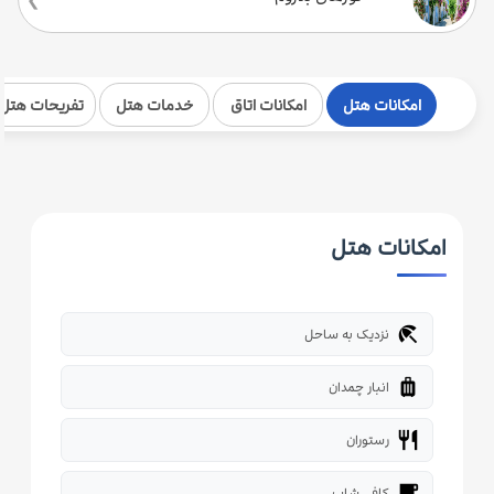
امکانات هتل
امکانات اتاق
خدمات هتل
تفریحات هتل
امکانات هتل
beach_access
نزدیک به ساحل
luggage
انبار چمدان
restaurant
رستوران
local_cafe
کافی شاپ