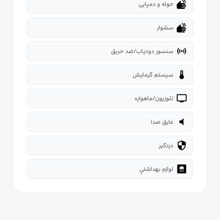
dry
حوله و دمپایی
dry
سشوار
sensors
سنسور دودیاب/ضد حریق
thermostat
سیستم گرمایش
tv
تلوزیون/ماهواره
volume_mute
عایق صدا
security
دزدگیر
bathroom
لوازم بهداشتي