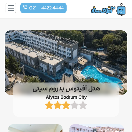
021 - 4422 44 44
هتل آفیتوس بدروم سیتی
Afytos Bodrum City