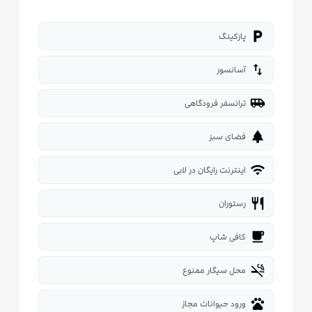
local_parking
پارکینگ
import_export
آسانسور
airport_shuttle
ترانسفر فرودگاهی
park
فضای سبز
wifi
اینترنت رایگان در لابی
restaurant
رستوران
local_cafe
کافی شاپ
smoke_free
محل سیگار ممنوع
pets
ورود حیوانات مجاز