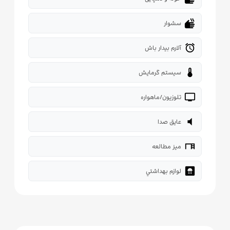
dry
سشوار
alarm
آلارم بیدار باش
thermostat
سیستم گرمایش
tv
تلوزیون/ماهواره
volume_mute
عایق صدا
desk
میز مطالعه
bathroom
لوازم بهداشتي