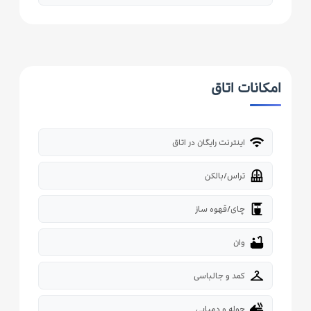
امکانات اتاق
wifi
اینترنت رایگان در اتاق
balcony
تراس/بالکن
coffee_maker
چای/قهوه ساز
bathtub
وان
checkroom
کمد و جالباسی
dry
حوله و دمپایی