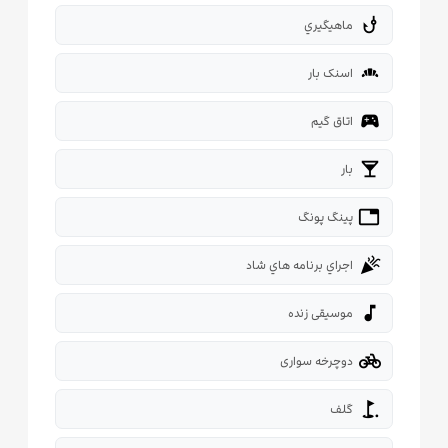

ماهيگيري
bakery_dining
اسنک بار
sports_esports
اتاق گیم
local_bar
بار
tabl
پینگ پونگ
celebration
اجراي برنامه هاي شاد
music_note
موسیقی زنده
pedal_bike
دوچرخه سواری
golf_course
گلف