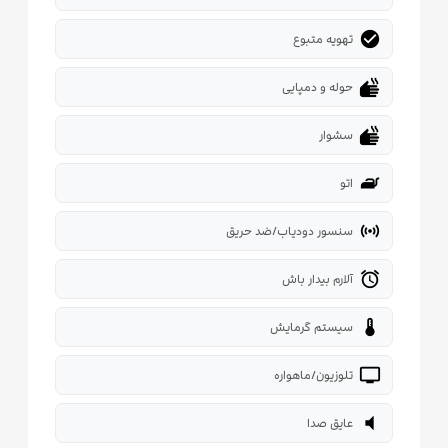
check_circle
تهویه متبوع
dry
حوله و دمپایی
dry
سشوار
iron
اتو
sensors
سنسور دودیاب/ضد حریق
alarm
آلارم بیدار باش
thermostat
سیستم گرمایش
tv
تلوزیون/ماهواره
volume_mute
عایق صدا