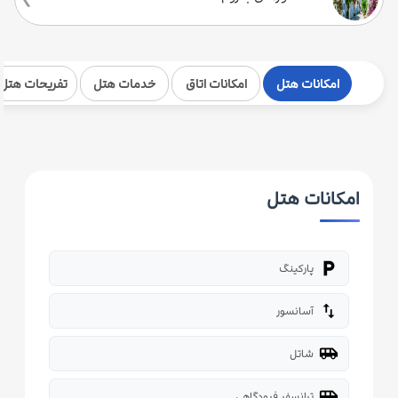
امکانات هتل
امکانات اتاق
خدمات هتل
تفریحات هتل
امکانات هتل
local_parking
پارکینگ
import_export
آسانسور
airport_shuttle
شاتل
airport_shuttle
ترانسفر فرودگاهی