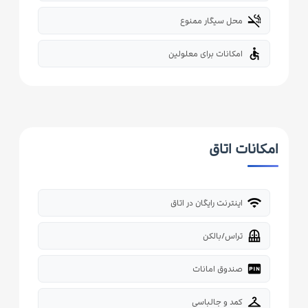
smoke_free
محل سیگار ممنوع
accessible
امکانات برای معلولین
امکانات اتاق
wifi
اینترنت رایگان در اتاق
balcony
تراس/بالکن
fiber_pin
صندوق امانات
checkroom
کمد و جالباسی