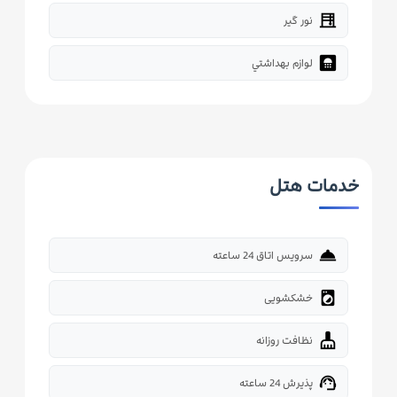
blinds
نور گیر
bathroom
لوازم بهداشتي
خدمات هتل
room_service
سرویس اتاق 24 ساعته
local_laundry_service
خشکشویی
cleaning_services
نظافت روزانه
support_agent
پذیرش 24 ساعته