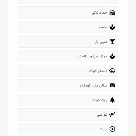
hot_tub
حمام ترکی
spa
ماساژ
local_bar
مینی بار
spa
مرکز اسپا و سلامتی
child_care
استخر کودک
sports_esports
سالن بازی کودکان
park
پارک کودک
scuba_diving
غواصی

دارت