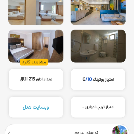
مشاهده گالری
215 اتاق
6
/10
تعداد اتاق
امتیاز بوکینگ
وبسایت هتل
امتیاز تریپ ادوایزر -
تورهای بدروم