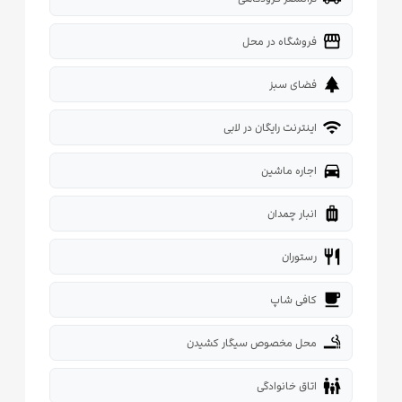
storefront
فروشگاه در محل
park
فضای سبز
wifi
اینترنت رایگان در لابی
directions_car
اجاره ماشین
luggage
انبار چمدان
restaurant
رستوران
local_cafe
کافی شاپ
smoking_rooms
محل مخصوص سیگار کشیدن
family_restroom
اتاق خانوادگی