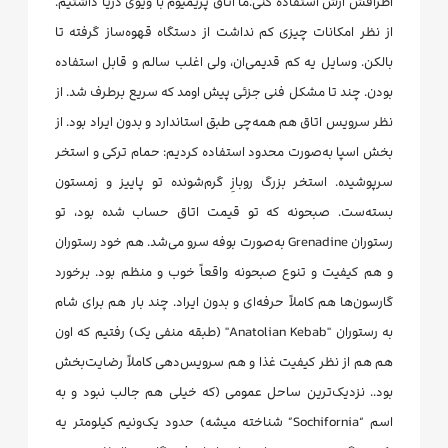
اطرافش ازش استفاده کنی.ما اتاق پریمیوم با ویوی دریا داشتیم.
از نظر امکانات چیزی کم نداشت از دستگاه قهوه‌ساز گرفته تا
بالکن. وسایل یه کم قدیمی‌ان، ولی اغلب سالم و قابل استفاده
بودن. چند تا مشکل فنی جزئی پیش اومد که سریع برطرف شد. از
نظر سرویس اتاق هم همه‌چی طبق استاندارد و بدون ایراد بود. از
بخش اسپا به‌صورت محدود استفاده کردیم: حمام ترکی و استخر
سرپوشیده. استخر بزرگ روبازِ گرم‌شونده تو پاییز و زمستون
بسته‌ست. صبحونه که تو قیمت اتاق حساب شده بود، تو
رستوران Grenadine به‌صورت بوفه سرو می‌شد. هم خود رستوران
و هم کیفیت و تنوع صبحونه واقعاً خوب و منظم بود. برخورد
گارسون‌ها هم کاملاً حرفه‌ای و بدون ایراد. چند بار هم برای شام
به رستوران "Anatolian Kebab" (طبقه منفی یک) رفتیم که اون
هم هم از نظر کیفیت غذا و هم سرویس‌دهی کاملاً رضایت‌بخش
بود.. نزدیک‌ترین ساحل عمومی (که خیلی هم جالب نبود و به
اسم “Sochifornia” شناخته میشه) حدود یک‌ونیم کیلومتر یه