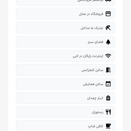
storefront
فروشگاه در محل
beach_access
نزدیک به ساحل
park
فضای سبز
wifi
اینترنت رایگان در لابی
meeting_room
سالن کنفرانس
event_available
سالن همایش
luggage
انبار چمدان
restaurant
رستوران
local_cafe
کافی شاپ