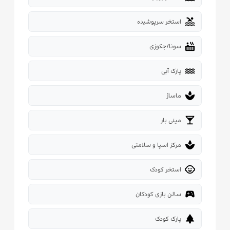
pool
استخر سرپوشیده
hot_tub
سونا/جکوزی
water
پارک آبی
spa
ماساژ
local_bar
مینی بار
spa
مرکز اسپا و سلامتی
child_care
استخر کودک
sports_esports
سالن بازی کودکان
park
پارک کودک