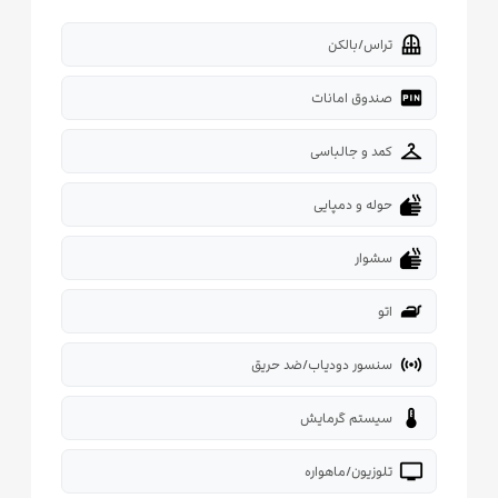
balcony
تراس/بالکن
fiber_pin
صندوق امانات
checkroom
کمد و جالباسی
dry
حوله و دمپایی
dry
سشوار
iron
اتو
sensors
سنسور دودیاب/ضد حریق
thermostat
سیستم گرمایش
tv
تلوزیون/ماهواره