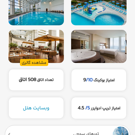
مشاهده گالری
508 اتاق
9
/10
تعداد اتاق
امتیاز بوکینگ
5/
4.5
وبسایت هتل
امتیاز تریپ ادوایزر
تورهای سوچی