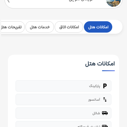
امکانات هتل
امکانات اتاق
خدمات هتل
تفریحات هتل
امکانات هتل
local_parking
پارکینگ
import_export
آسانسور
airport_shuttle
شاتل
airport_shuttle
ترانسفر فرودگاهی