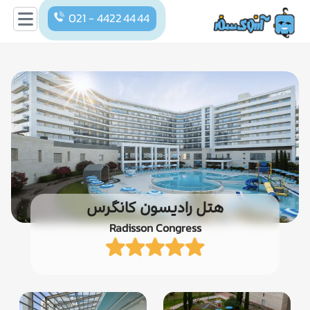
021 - 4422 44 44
هتل رادیسون کانگرس
Radisson Congress