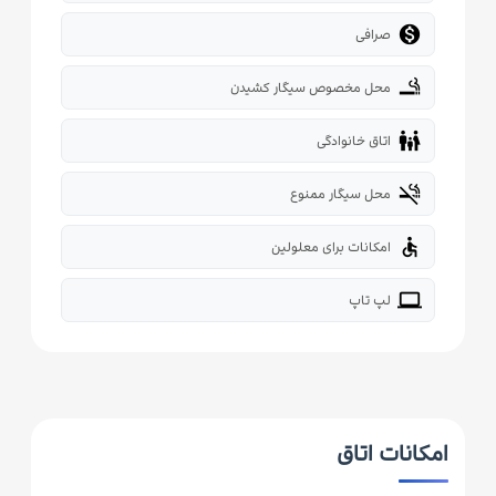

صرافی
smoking_rooms
محل مخصوص سیگار کشیدن
family_restroom
اتاق خانوادگی
smoke_free
محل سیگار ممنوع
accessible
امکانات برای معلولین
laptop
لپ تاپ
امکانات اتاق