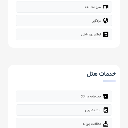
desk
میز مطالعه
security
دزدگیر
bathroom
لوازم بهداشتي
خدمات هتل
breakfast_dining
صبحانه در اتاق
local_laundry_service
خشکشویی
cleaning_services
نظافت روزانه