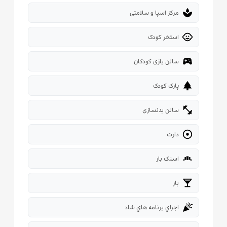
spa
مرکز اسپا و سلامتی
child_care
استخر کودک
sports_esports
سالن بازی کودکان
park
پارک کودک
fitness_center
سالن بدنسازی

دارت
bakery_dining
اسنک بار
local_bar
بار
celebration
اجراي برنامه هاي شاد