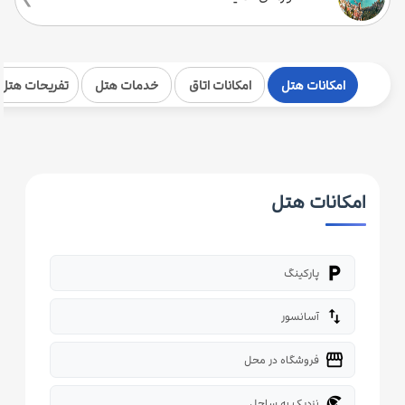
امکانات هتل
امکانات اتاق
خدمات هتل
تفریحات هتل
امکانات هتل
local_parking
پارکینگ
import_export
آسانسور
storefront
فروشگاه در محل
beach_access
نزدیک به ساحل