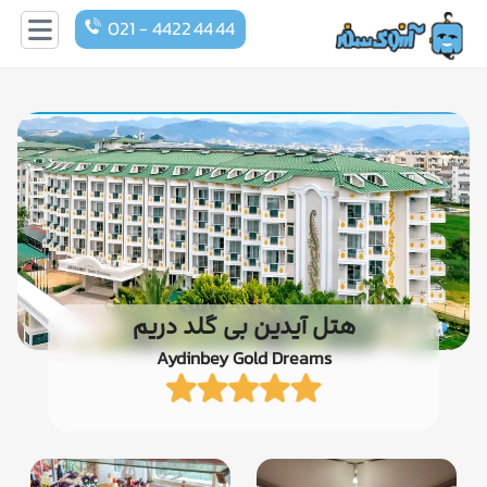
021 - 4422 44 44
هتل آیدین بی گلد دریم
Aydinbey Gold Dreams