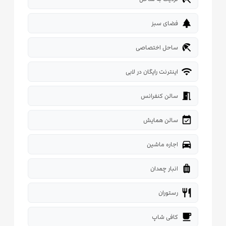
park
فضای سبز
beach_access
ساحل اختصاصی
wifi
اینترنت رایگان در لابی
meeting_room
سالن کنفرانس
event_available
سالن همایش
directions_car
اجاره ماشین
luggage
انبار چمدان
restaurant
رستوران
local_cafe
کافی شاپ