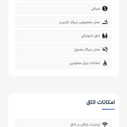

صرافی
smoking_rooms
محل مخصوص سیگار کشیدن
family_restroom
اتاق خانوادگی
smoke_free
محل سیگار ممنوع
accessible
امکانات برای معلولین
امکانات اتاق
wifi
اینترنت رایگان در اتاق