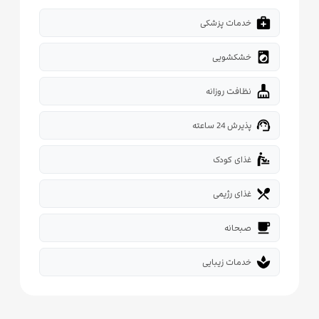
medical_services
خدمات پزشکی
local_laundry_service
خشکشویی
cleaning_services
نظافت روزانه
support_agent
پذیرش 24 ساعته
baby_changing_station
غذای کودک
restaurant_menu
غذای رژیمی
free_breakfast
صبحانه
spa
خدمات زیبایی