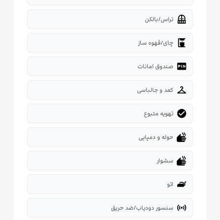
balcony
تراس/بالکن
coffee_maker
چای/قهوه ساز
fiber_pin
صندوق امانات
checkroom
کمد و جالباسی
check_circle
تهویه متبوع
dry
حوله و دمپایی
dry
سشوار
iron
اتو
sensors
سنسور دودیاب/ضد حریق