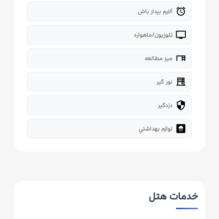
alarm
آلارم بیدار باش
tv
تلوزیون/ماهواره
desk
میز مطالعه
blinds
نور گیر
security
دزدگیر
bathroom
لوازم بهداشتي
خدمات هتل